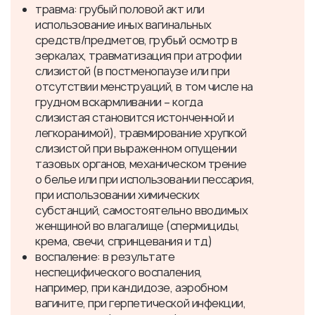
травма:
грубый половой акт или
использование иных вагинальных
средств/предметов, грубый осмотр в
зеркалах, травматизация при атрофии
слизистой (в постменопаузе или при
отсутствии менструаций, в том числе на
грудном вскармливании – когда
слизистая становится истонченной и
легкоранимой), травмирование хрупкой
слизистой при выраженном опущении
тазовых органов, механическом трение
о белье или при использовании пессария,
при использовании химических
субстанций, самостоятельно вводимых
женщиной во влагалище (спермициды,
крема, свечи, спринцевания и тд)
воспаление:
в результате
неспецифического воспаления,
например, при кандидозе, аэробном
вагините, при герпетической инфекции,