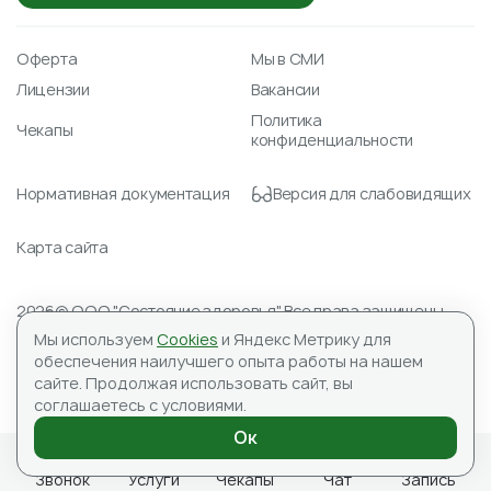
Оферта
Мы в СМИ
Лицензии
Вакансии
Политика
Чекапы
конфиденциальности
Нормативная документация
Версия для слабовидящих
Карта сайта
2026© ООО "Состояние здоровья" Все права защищены.
Лицензия № Л041-01148-78/00351488 от 23.04.2021
Мы используем
Cookies
и Яндекс Метрику для
ИНН 7804590151, ОГРН 1177847059345
обеспечения наилучшего опыта работы на нашем
Адрес для корреспонденции: 197183, ООО «Состояние
сайте.
Продолжая использовать сайт, вы
здоровья», а/я №10
соглашаетесь с условиями.
ИМЕЮТСЯ ПРОТИВОПОКАЗАНИЯ, НЕОБХОДИМА
КОНСУЛЬТАЦИЯ СПЕЦИАЛИСТА
Ок
Звонок
Услуги
Чекапы
Чат
Запись