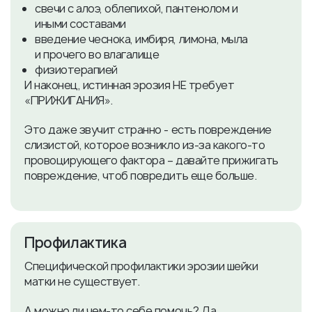
свечи с алоэ, облепихой, пантенолом и
иными составами
введение чеснока, имбиря, лимона, мыла
и прочего во влагалище
физиотерапией
И наконец, истинная эрозия НЕ требует
«ПРИЖИГАНИЯ».
Это даже звучит странно - есть повреждение
слизистой, которое возникло из-за какого-то
провоцирующего фактора – давайте прижигать
повреждение, чтоб повредить еще больше.
Профилактика
Специфической профилактики эрозии шейки
матки не существует.
А можно ли чем-то себе помочь? Да.