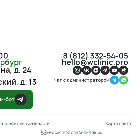
:00
8 (812) 332-54-05
ербург
hello@wclinic.pro
а, д. 24
кий, д. 13
Чат с администратором
ам-бот
ка конфиденциальности
Карта сайта
Версия для слабовидящих