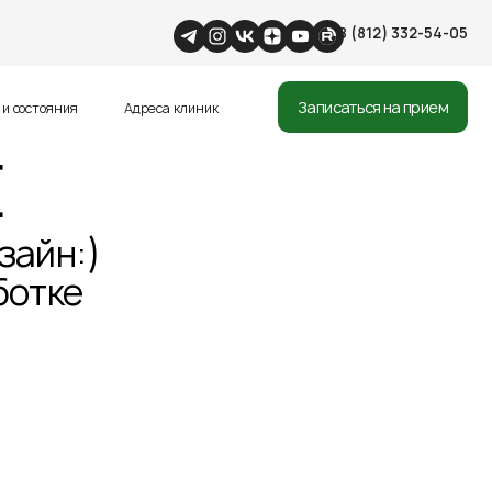
8 (812) 332-54-05
Записаться на прием
и состояния
Адреса клиник
Е
зайн:)
ботке