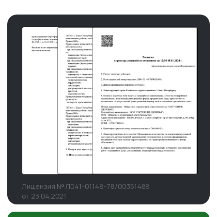
Лицензия № Л041-01148-78/00351488
от 23.04.2021