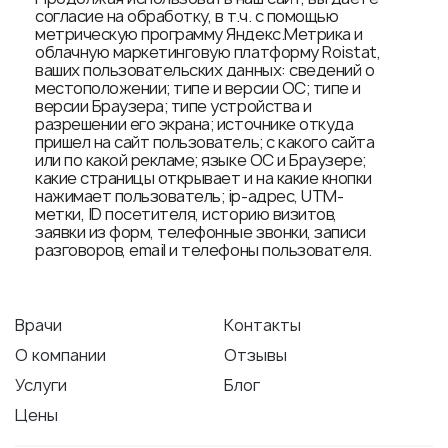
согласие на обработку, в т.ч. с помощью
метрическую программу Яндекс.Метрика и
облачную маркетинговую платформу Roistat,
ваших пользовательских данных: сведений о
местоположении; типе и версии ОС; типе и
версии Браузера; типе устройства и
разрешении его экрана; источнике откуда
пришел на сайт пользователь; с какого сайта
или по какой рекламе; языке ОС и Браузере;
какие страницы открывает и на какие кнопки
нажимает пользователь; ip-адрес, UTM-
метки, ID посетителя, историю визитов,
заявки из форм, телефонные звонки, записи
разговоров, email и телефоны пользователя.
Врачи
Контакты
О компании
Отзывы
Услуги
Блог
Цены