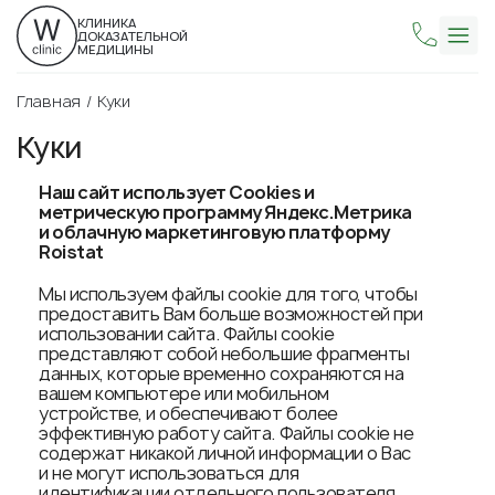
КЛИНИКА
ДОКАЗАТЕЛЬНОЙ
МЕДИЦИНЫ
Главная
Куки
Куки
Наш сайт использует
Cookies
и
метрическ
ую
программ
у
Яндекс
.М
етрика
и
облачную маркетинговую платформу
Roistat
Мы используем файлы cookie для того, чтобы
предоставить Вам больше возможностей при
использовании сайта. Файлы cookie
представляют собой небольшие фрагменты
данных, которые временно сохраняются на
вашем компьютере или мобильном
устройстве, и обеспечивают более
эффективную работу сайта. Файлы cookie не
содержат никакой личной информации о Вас
и не могут использоваться для
идентификации отдельного пользователя.