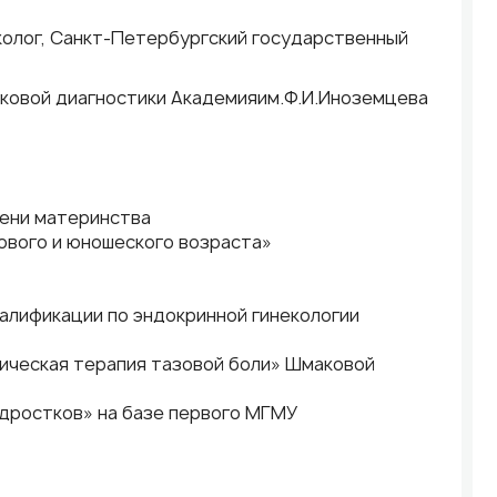
еколог, Санкт-Петербургский государственный
уковой диагностики Академияим.Ф.И.Иноземцева
упени материнства
кового и юношеского возраста»
валификации по эндокринной гинекологии
зическая терапия тазовой боли» Шмаковой
одростков» на базе первого МГМУ