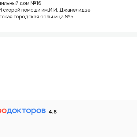
дильный дом №16
 скорой помощи им.И.И. Джанелидзе
тская городская больница №5
4.8