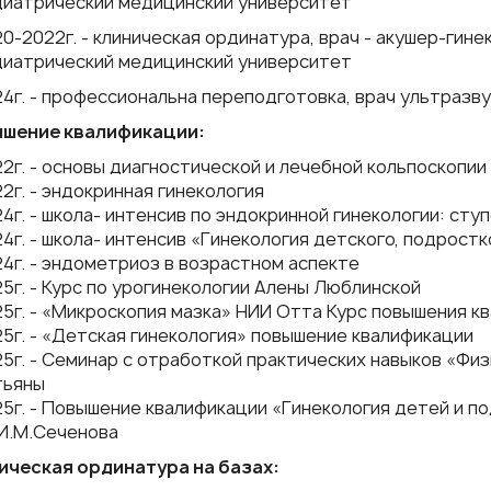
диатрический медицинский университет
0-2022г. - клиническая ординатура, врач - акушер-гин
диатрический медицинский университет
4г. - профессиональна переподготовка, врач ультразв
шение квалификации:
2г. - основы диагностической и лечебной кольпоскопии
2г. - эндокринная гинекология
4г. - школа- интенсив по эндокринной гинекологии: ст
4г. - школа- интенсив «Гинекология детского, подрост
4г. - эндометриоз в возрастном аспекте
5г. - Курс по урогинекологии Алены Люблинской
5г. - «Микроскопия мазка» НИИ Отта Курс повышения к
5г. - «Детская гинекология» повышение квалификации
5г. - Семинар с отработкой практических навыков «Фи
тьяны
5г. - Повышение квалификации «Гинекология детей и п
И.М.Сеченова
ическая ординатура на базах: