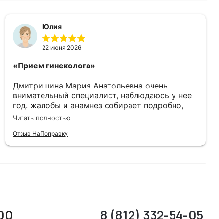
Юлия
22 июня 2026
«Прием гинеколога»
Дмитришина Мария Анатольевна очень
внимательный специалист, наблюдаюсь у нее
год. жалобы и анамнез собирает подробно,
внимательный и деликатный осмотр,
Читать полностью
дообследование по необходимости-без
лишних анализов, обосновывает назначенную
Отзыв НаПоправку
терапию и дает рекомендации по существу! Я
Рекомендовала ее своим подругам, остались в
восторге от высокого профессионализма!
:00
8 (812) 332-54-05