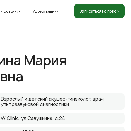
8 (812) 332-54-05
Записаться на прием
и состояния
Адреса клиник
ина Мария
вна
Взрослый и детский акушер-гинеколог, врач
ультразвуковой диагностики
W Clinic, ул.Савушкина, д.24