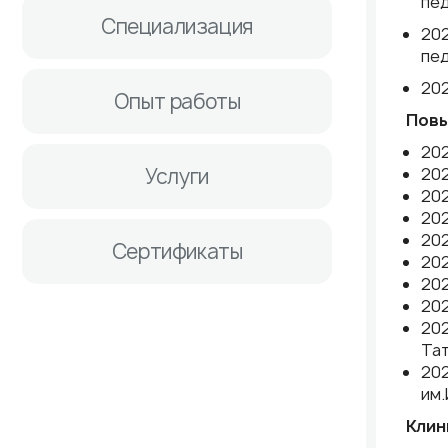
пе
Специализация
202
пе
202
Опыт работы
Повы
202
Услуги
202
202
202
202
Сертификаты
202
202
202
202
Та
202
им.
Клин