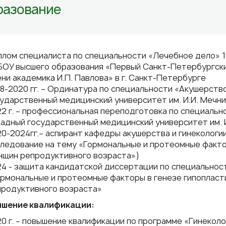
разование
лом специалиста по специальности «Лечебное дело» 107
БОУ высшего образования «Первый Санкт-Петербургск
ни академика И.П. Павлова» в г. Санкт-Петербурге
8-2020 гг. – Ординатура по специальности «Акушерств
ударственный медицинский университет им. И.И. Мечн
2 г. – профессиональная переподготовка по специальн
адный государственный медицинский университет им. 
0-2024гг.– аспирант кафедры акушерства и гинекологи
ледование на тему «Гормональные и протеомные факто
нщин репродуктивного возраста»)
4 - защита кандидатской диссертации по специальност
рмональные и протеомные факторы в генезе гипоплас
продуктивного возраста»
шение квалификации:
0 г. – повышение квалификации по программе «Гинекол