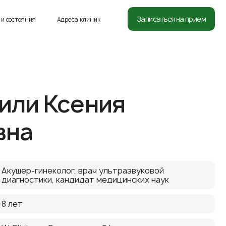
8 (812) 332-54-05
Записаться на прием
и состояния
Адреса клиник
или Ксения
вна
Акушер-гинеколог, врач ультразвуковой
диагностики, кандидат медицинских наук
8 лет