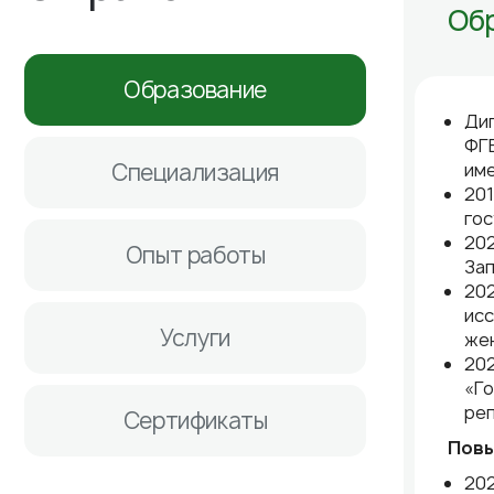
Об
Образование
Дип
ФГ
Специализация
име
201
гос
202
Опыт работы
Зап
202
исс
Услуги
же
202
«Го
ре
Сертификаты
Повы
202