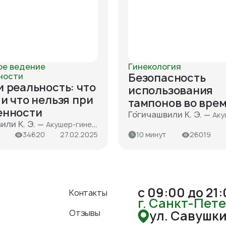
ое ведение
Гинекология
ности
Безопасность
 реальность: что
использования
и что нельзя при
тампонов во врем
енности
Можно ли спать 
Гогичашвили К. Э. —
Акушер-гинеколог, врач
или К. Э. —
Акушер-гинеколог, врач ультразвуковой диагностики, кандидат медицинских наук
тампоном всю но
34620
27.02.2025
10 минут
26019
с 09:00 до 21
Контакты
г. Санкт-Пет
Отзывы
ул. Савушкин