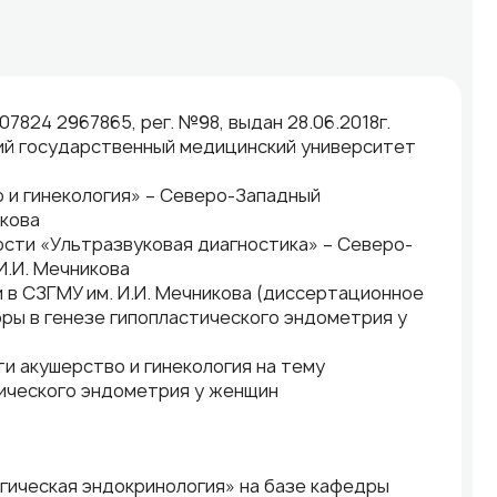
824 2967865, рег. №98, выдан 28.06.2018г.
ий государственный медицинский университет
о и гинекология» – Северо-Западный
икова
ости «Ультразвуковая диагностика» – Северо-
И.И. Мечникова
и в СЗГМУ им. И.И. Мечникова (диссертационное
ры в генезе гипопластического эндометрия у
и акушерство и гинекология на тему
тического эндометрия у женщин
огическая эндокринология» на базе кафедры