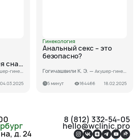
Гинекология
Анальный секс – это
безопасно?
я сна.
с
Гогичашвили К. Э. —
 ультразвуковой диагностики, кандидат медицинских наук
Акушер-гинеколог, врач ультразвуковой диагностики, кандидат медицинских наук
чь?
04.03.2025
5 минут
164466
18.02.2025
:00
8 (812) 332-54-05
ербург
hello@wclinic.pro
а, д. 24