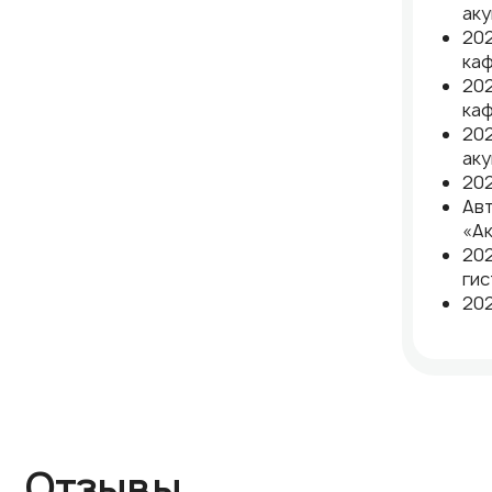
аку
202
каф
202
каф
202
аку
202
Авт
«Ак
202
ги
202
Отзывы