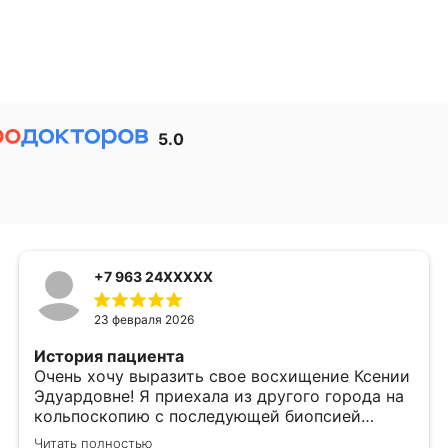
5.0
+7 963 24XXXXX
23 февраля 2026
История пациента
Очень хочу выразить свое восхищение Ксении
Эдуардовне! Я приехала из другого города на
кольпоскопию​ с последующей биопсией
шейки матки​. Зная все нюансы, все равно
Читать полностью