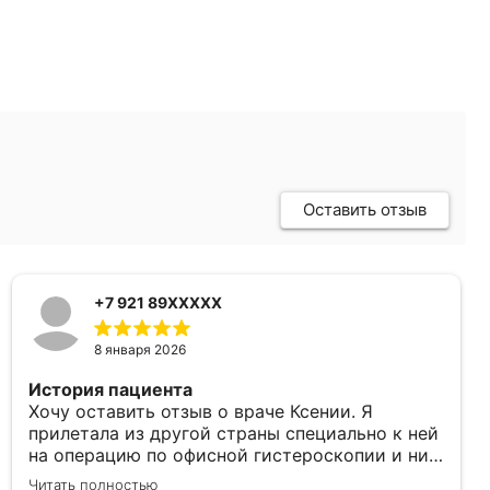
Оставить отзыв
+7 921 89XXXXX
8 января 2026
История пациента
Хочу оставить отзыв о враче Ксении. Я
прилетала из другой страны специально к ней
на операцию по офисной гистероскопии​ и ни
разу не пожалела о своём решении. Операция
Читать полностью