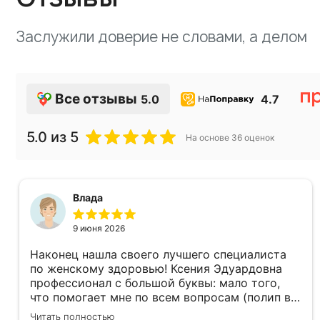
Заслужили доверие не словами, а делом
Все отзывы
5.0
4.7
5.0
из 5
На основе
36
оценок
Влада
9 июня 2026
Наконец нашла своего лучшего специалиста
по женскому здоровью! Ксения Эдуардовна
профессионал с большой буквы: мало того,
что помогает мне по всем вопросам (полип в
матке, подозрение на укороченность шейки и
Читать полностью