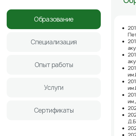
Об
Образование
201
Пе
Специализация
201
аку
201
аку
Опыт работы
201
им.
201
Услуги
им.
201
им.
202
Сертификаты
202
Д.
202
202