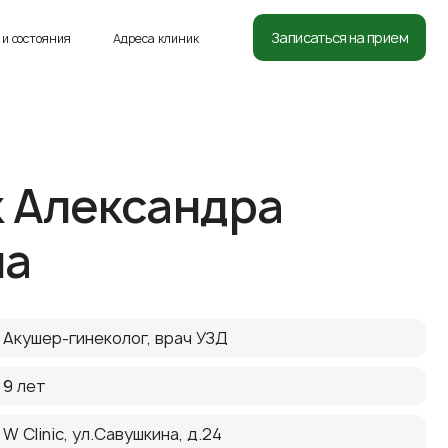
8 (812) 332-54-05
Записаться на прием
и состояния
Адреса клиник
 Александра
на
Акушер-гинеколог, врач УЗД
9 лет
W Clinic, ул.Савушкина, д.24