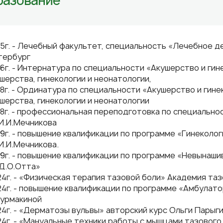
разование
5г. - Лечебный факультет, специальность «Лечебное д
тербург
6г. - Интернатура по специальности «Акушерство и гин
шерства, гинекологии и неонатологии,
8г. - Ординатура по специальности «
Акушерство и гине
шерства, гинекологии и неонатологии
8г. - профессиональная переподготовка по специально
И.И.Мечникова
9г. - повышение квалификации по программе «Гинеколо
И.И.Мечникова.
9г. - повышение квалификации по программе «Невынаш
Д.О.Отта»
4г. - «Физическая терапия тазовой боли» Академия та
4г. - повышение квалификации по программе «Амбулато
Бурмакиной
4г. - «Дерматозы вульвы» авторский курс Ольги Парыг
4г. - «Мануальные техники работы с мышцами тазового