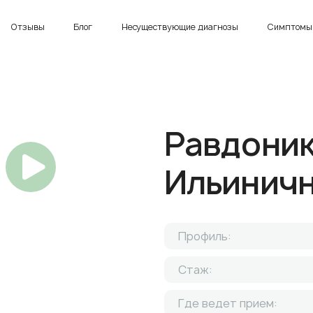
Отзывы
Блог
Несуществующие диагнозы
Симптомы 
Равдоник
Ильинич
Профиль:
Стаж:
Где ведет прием: