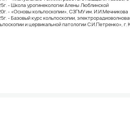
5г. - Школа урогинекологии Алены Люблинской
0г. - «Основы кольпоскопии», СЗГМУ им. И.И.Мечникова
5г. - Базовый курс кольпоскопии, электрорадиоволнов
ьпоскопии и цервикальной патологии С.И.Петренко», г.