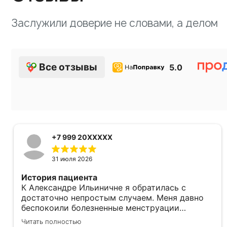
Заслужили доверие не словами, а делом
Все отзывы
5.0
+7 999 20XXXXX
31 июля 2026
История пациента
К Александре Ильиничне я обратилась с
достаточно непростым случаем. Меня давно
беспокоили болезненные менструации
(дисменорея) и акне​. Кроме того, я на
Читать полностью