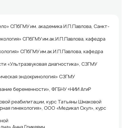
ело» СПбГМУ им. академика И.П.Павлова, Санкт-
екология» СПбГМУ им.ак.И.П.Павлова, кафедра
кология» СПбГМУ им.ак.И.П.Павлова, кафедра
сти «Ультразвуковая диагностика», СЗГМУ
гическая эндокринология» СЗГМУ
ивание беременности», ФГБНУ «НИИ АгиР
зовой реабилитации, курс Татьяны Шмаковой
рная гинекология», ООО «Медикал Скул», курс
иной
 дна» Анна Грикевич