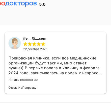
5.0
jfe....@....com
22 декабря 2025
Прекрасная клиника, если все медицинские
организации будут такими, мир станет
лучше)) В первые попала в клинику в феврале
2024 года, записывалась на прием к неврологу
Синельникову Константину Андреевичу в
Читать полностью
связи с головной болью. Прекрасный врач,
очень благодарна ему, опросил, осмотрел,
Отзыв НаПоправку
назначил терапию, порекомендовал помимо
всего прочего обратиться к психотерапевту,
стала принимать назначенную терапию и
думать о выборе врача- психиатра, выбирала