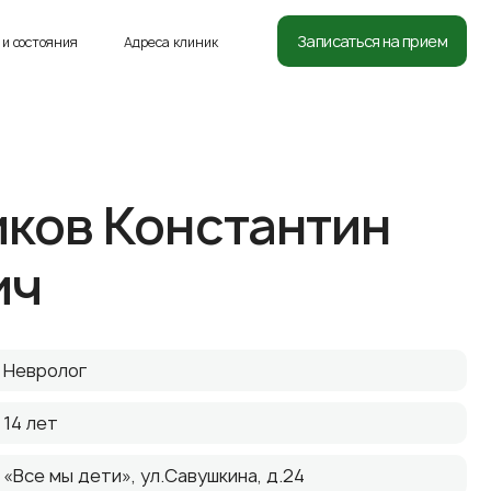
8 (812) 332-54-05
Записаться на прием
и состояния
Адреса клиник
ков Константин
ич
Невролог
14 лет
«Все мы дети», ул.Савушкина, д.24