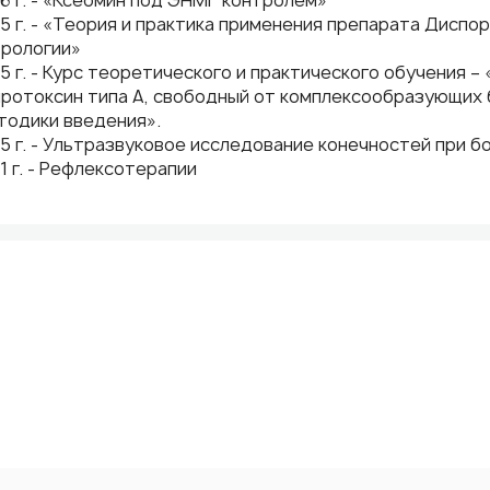
6 г. - «Ксеомин под ЭНМГ контролем»
5 г. - «Теория и практика применения препарата Диспор
врологии»
5 г. - Курс теоретического и практического обучения 
ротоксин типа А, свободный от комплексообразующих 
тодики введения».
5 г. - Ультразвуковое исследование конечностей при 
1 г. - Рефлексотерапии