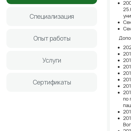
200
25.
Специализация
уни
Сен
Сен
Опыт работы
Допо
202
201
Услуги
201
201
20
201
Сертификаты
201
201
по 
па
201
201
Воп