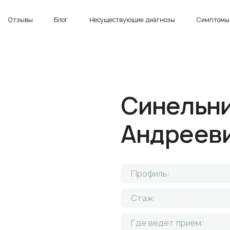
Отзывы
Блог
Несуществующие диагнозы
Симптомы 
Синельни
Андреев
Профиль:
Стаж:
Где ведет прием: