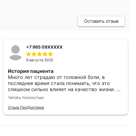
Оставить отзыв
+7 965 09XXXXX
9 августа 2025
История пациента
Много лет страдаю от головной боли, в
последнее время стала понимать, что это
слишком сильно влияет на качество жизни. По
совету другого невролога обратилась за
Читать полностью
консультацией к Константину Андреевичу,
который тщательно ознакомился с моей
Отзыв ПроДокторов
историей, поставил мне диагноз и назначил
лечение.
Понравилось