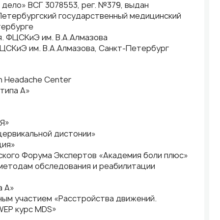
 дело» ВСГ 3078553, рег. №379, выдан
-Петербургский государственный медицинский
тербурге
ия. ФЦСКиЭ им. В.А.Алмазова
 ФЦСКиЭ им. В.А.Алмазова, Санкт-Петербург
sh Headache Center
типа А»
ИЯ»
и цервикальной дистонии»
ция»
йского Форума Экспертов «Академия боли плюс»
 методам обследования и реабилитации
а А»
дным участием «Расстройства движений.
DWEP курс MDS»