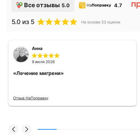
Все отзывы
5.0
4.7
5.0
из 5
На основе
33
оценок
Анна
9 июля 2026
«Лечение мигрени»
Отзыв НаПоправку