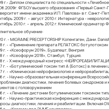
9 г.- Диплом специалиста по специальности «Лечебное
06.2009г. ФГБОУ высшего образования «Первый Санкт
верситет имени академика И.П. Павлова» в г. Санкт-Пе
тябрь 2009 г. – август 2010 г. Интернатура - невролог
тябрь 2010 г. – апрель 2012 г. Клинический ординатор
лнительное обучение:
0 г. - MIGRAINE PRECEPTORSHIP Копенгаген, Дани. Dani
8 г. - «Применение препарата РЕЛАТОКС ботулотоксин 
9 г. - «Ксеофорум 2019», Будапешт, Венгрия
8 г. - «Ксеофорум 2018», Стамбул, Турция.
18 г. - Х международный конгресс «НЕЙРОРЕАБИЛИТАЦ
7 г. - «Ботулинический токсин тип А (Ботокс) в лечени
7 г. - «Клиническая нейрофизиология и нейрореабилита
6 г. - Научно-образовательная конференция Всеросси
проблемам диагностики, лечения болевых синдромов и
циентов с головоружением
6 г. - «Лечение дистонии ботулиническим токсином тип
6 г. - Научно-практическая конференция с междунаро
росы диагностики, лечения и реабилитации. Включая 