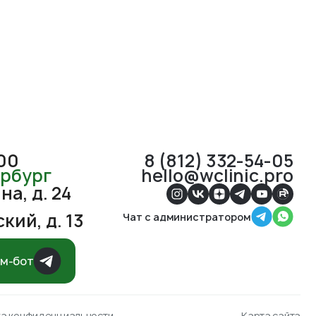
:00
8 (812) 332-54-05
ербург
hello@wclinic.pro
а, д. 24
кий, д. 13
Чат с администратором
ам-бот
ка конфиденциальности
Карта сайта