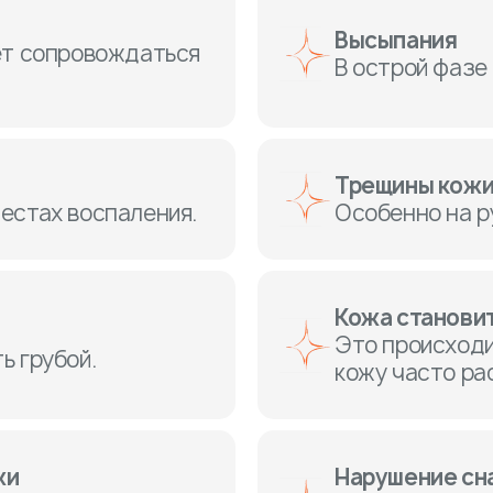
Высыпания
ет сопровождаться
В острой фазе 
Трещины кож
естах воспаления.
Особенно на ру
Кожа становит
Это происходи
ь грубой.
кожу часто ра
жи
Нарушение сн