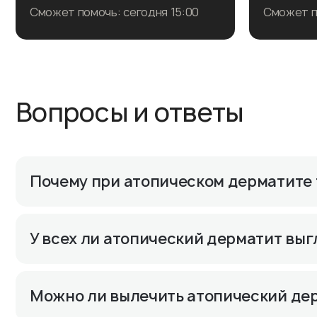
Сможет помочь: сегодня 15:00
Сможет по
Записаться на прием
Запи
Вопросы и ответы
Подробнее о враче
Под
Почему при атопическом дерматите 
У всех ли атопический дерматит вы
Можно ли вылечить атопический де