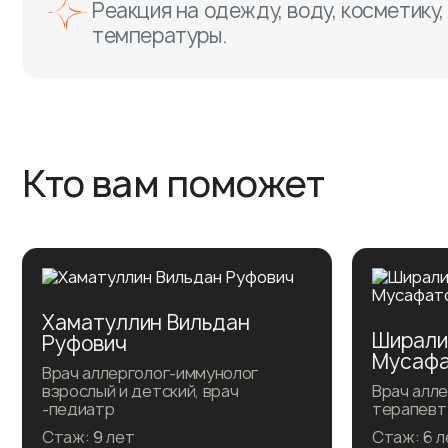
Реакция на одежду, воду, косметику
температуры.
Кто вам поможет
Хаматуллин Вильдан
Ширали
Руфович
Мусафа
Врач аллерголог-иммунолог
взрослый и детский, врач
Врач алле
-педиатр
терапевт
Стаж: 9 лет
Стаж: 6 л