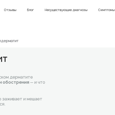
Отзывы
Блог
Несуществующие диагнозы
Симптомы 
й дерматит
ит
еском дерматите
 и обострения
— и что
о заживает и мешает
ся.