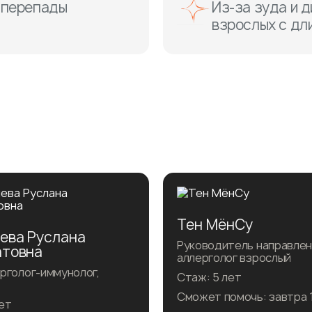
, перепады
Из-за зуда и 
взрослых с дл
Тен МёнСу
ева Руслана
Руководитель направлени
товна
аллерголог взрослый
рголог-иммунолог,
Стаж: 5 лет
Сможет помочь: завтра 
ет