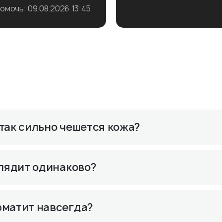
мочь: 09.08.2026 13:45
саться на прием
Записаться на 
робнее о враче
Подробнее о в
так сильно чешется кожа?
глядит одинаково?
рматит навсегда?