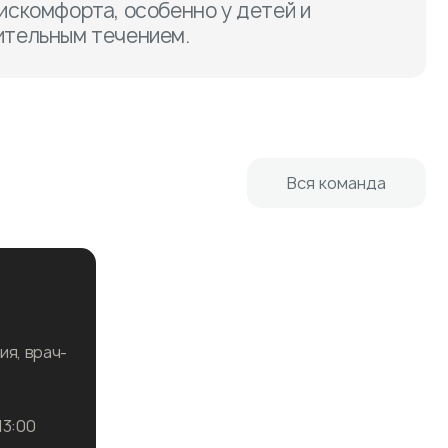
дискомфорта, особенно у детей и
ительным течением.
Вся команда
я, врач-
13:00