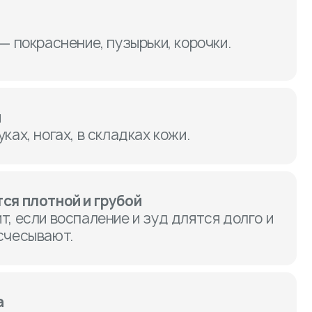
— покраснение, пузырьки, корочки.
и
ках, ногах, в складках кожи.
ся плотной и грубой
т, если воспаление и зуд длятся долго и
счесывают.
а