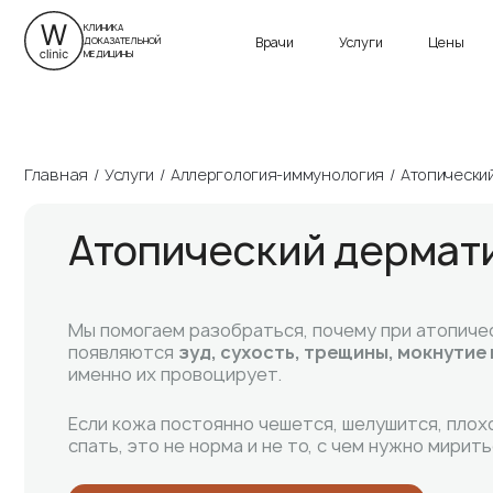
г. Санкт-Петербург
ул. Савушкина, д. 24
Приморский пр., д. 13
КЛИНИКА
Врачи
Услуги
Цены
ДОКАЗАТЕЛЬНОЙ
Пн-Вс 9:00 – 21:00
Пн-Вс 9:00 – 21:00
МЕДИЦИНЫ
Главная
Услуги
Аллергология-иммунология
Атопически
Атопический дермат
Мы помогаем разобраться, почему при атопич
появляются
зуд, сухость, трещины, мокнутие
именно их провоцирует.
Если кожа постоянно чешется, шелушится, плох
спать, это не норма и не то, с чем нужно мирить