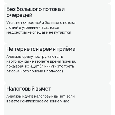
Без большого потока и
очередей
У нас нет очередей и большого потока
людей в утренние часы, наши
медсестры не спешат и не путаются
Не теряется время приёма
Анализы сразу подгружаются в
карточку, вы не теряете время приема,
пока врач их ищет (7 минут - это треть
от обычного приема в полчаса)
Налоговый вычет
Анализы идут в налоговый вычет, если
ведете комплексное лечение у нас