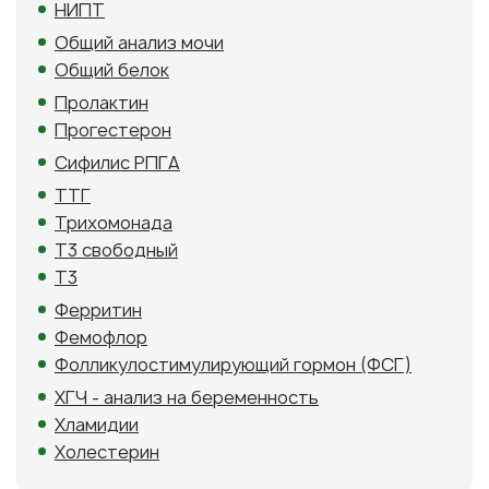
НИПТ
Общий анализ мочи
Общий белок
Пролактин
Прогестерон
Сифилис РПГА
ТТГ
Трихомонада
Т3 свободный
Т3
Ферритин
Фемофлор
Фолликулостимулирующий гормон (ФСГ)
ХГЧ - анализ на беременность
Хламидии
Холестерин