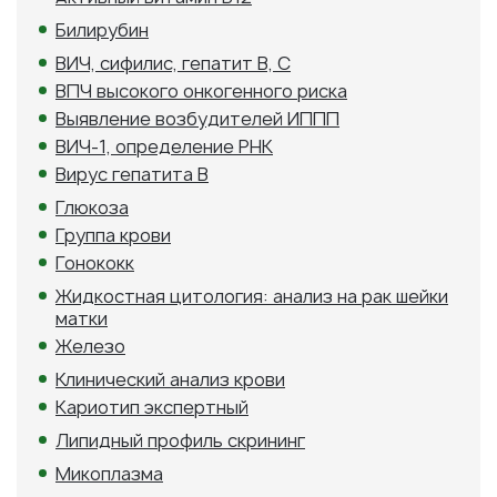
Билирубин
ВИЧ, сифилис, гепатит В, С
ВПЧ высокого онкогенного риска
Выявление возбудителей ИППП
ВИЧ-1, определение РНК
Вирус гепатита B
Глюкоза
Группа крови
Гонококк
Жидкостная цитология: анализ на рак шейки
матки
Железо
Клинический анализ крови
Кариотип экспертный
Липидный профиль скрининг
Микоплазма