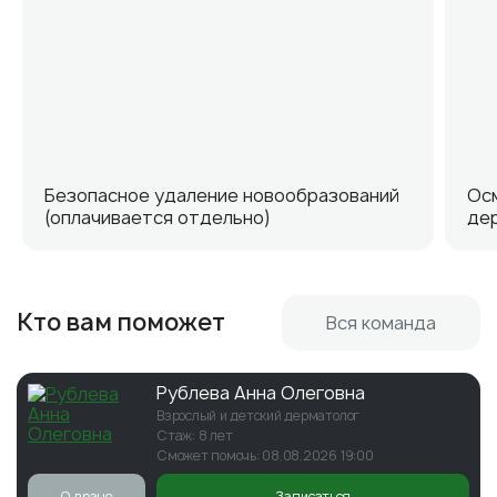
Безопасное удаление новообразований
Осм
(оплачивается отдельно)
де
Кто вам поможет
Вся команда
Рублева Анна Олеговна
Взрослый и детский дерматолог
Стаж: 8 лет
Сможет помочь: 08.08.2026 19:00
О враче
Записаться