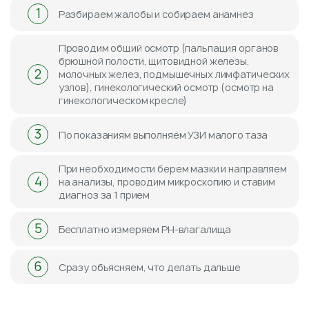
1
Разбираем жалобы и собираем анамнез
Проводим общий осмотр (пальпация органов
брюшной полости, щитовидной железы,
2
молочных желез, подмышечных лимфатических
узлов), гинекологический осмотр (осмотр на
гинекологическом кресле)
3
По показаниям выполняем УЗИ малого таза
При необходимости берем мазки и направляем
4
на анализы, проводим микроскопию и ставим
диагноз за 1 прием
5
Бесплатно измеряем PH-влагалища
6
Сразу объясняем, что делать дальше