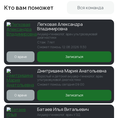
Кто вам поможет
Вся команда
Легковая Александра
Владимировна
Акушер-гинеколог, врач ультразвуковой
диагностики
Стаж: 7 лет
Сможет помочь: 12.08.2026 11:30
О враче
Записаться
Дмитришина Мария Анатольевна
Взрослый и детский акушер-гинеколог, врач
ультразвуковой диагностики
Сможет помочь: сегодня 09:00
О враче
Записаться
Батаев Илья Витальевич
Акушер-гинеколог, врач УЗД