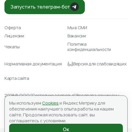
Запустить телеграм-бот
Оферта
Мы в СМИ
Лицензии
Вакансии
Политика
Чекапы
конфиденциальности
Нормативная документация
Версия для слабовидящих
Карта сайта
2026© ООО "Состояние здоровья" Все права защищены.
Лицензия № Л041-01148-78/00351488 от 23.04.2021
Мы используем
Cookies
и Яндекс Метрику для
ИНН 7804590151, ОГРН 1177847059345
обеспечения наилучшего опыта работы на нашем
Адрес для корреспонденции: 197183, ООО «Состояние
сайте.
Продолжая использовать сайт, вы
здоровья», а/я №10
соглашаетесь с условиями.
ИМЕЮТСЯ ПРОТИВОПОКАЗАНИЯ, НЕОБХОДИМА
КОНСУЛЬТАЦИЯ СПЕЦИАЛИСТА
Ок