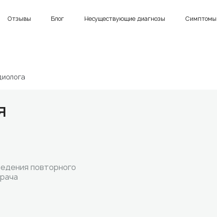
Отзывы
Блог
Несуществующие диагнозы
Симптомы 
диолога
я
ведения повторного
врача