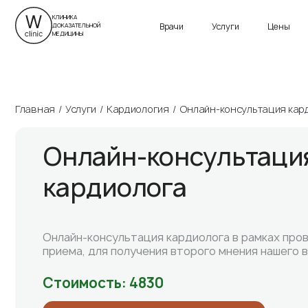
г. Санкт-Петербург
ул. Савушкина, д. 24
Приморский пр., д. 13
КЛИНИКА
Врачи
Услуги
Цены
ДОКАЗАТЕЛЬНОЙ
Пн-Вс 9:00 – 21:00
Пн-Вс 9:00 – 21:00
МЕДИЦИНЫ
Главная
Услуги
Кардиология
Онлайн-консультация кар
Онлайн-консультаци
кардиолога
Онлайн-консультация кардиолога в рамках про
приема, для получения второго мнения нашего 
Стоимость: 4830