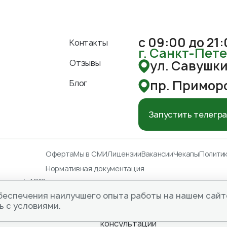
с 09:00 до 21
Контакты
г. Санкт-Пет
Отзывы
ул. Савушкин
пр. Приморс
Блог
Запустить телегр
Оферта
Мы в СМИ
Лицензии
Вакансии
Чекапы
Полити
Нормативная документация
ья», а/я №10
АНИЯ, НЕОБХОДИМА КОНСУ
беспечения наилучшего опыта работы на нашем сайт
ь с условиями.
Мы в СМИ
Онлайн-
консультации