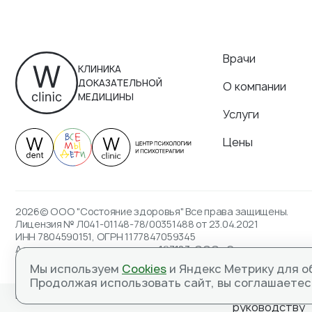
Врачи
КЛИНИКА
ДОКАЗАТЕЛЬНОЙ
О компании
МЕДИЦИНЫ
Услуги
Цены
2026© ООО "Состояние здоровья" Все права защищены.
Лицензия № Л041-01148-78/00351488 от 23.04.2021
ИНН 7804590151, ОГРН 1177847059345
Адрес для корреспонденции: 197183, ООО «Состояние здоров
ИМЕЮТСЯ ПРОТИВОПОКАЗ
Мы используем
Cookies
и Яндекс Метрику для о
Продолжая использовать сайт, вы соглашаетес
Вакансии
Налоговый вычет
Написать
руководству