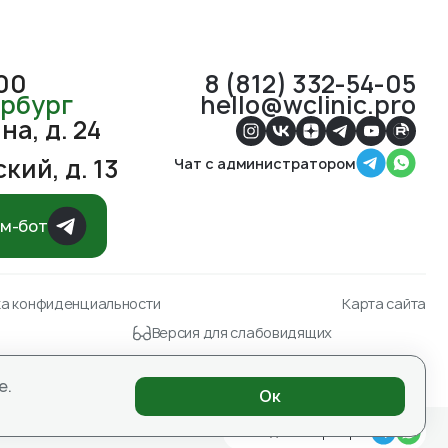
:00
8 (812) 332-54-05
ербург
hello@wclinic.pro
а, д. 24
кий, д. 13
Чат с администратором
ам-бот
ка конфиденциальности
Карта сайта
Версия для слабовидящих
ЛЬТАЦИЯ СПЕЦИАЛИСТА
е.
Ок
Чат с администратором