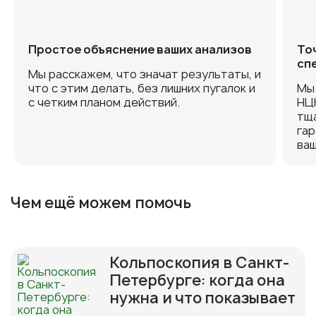
Простое объяснение ваших анализов
То
сп
Мы расскажем, что значат результаты, и
что с этим делать, без лишних пугалок и
Мы 
с четким планом действий.
НЦК
тща
гар
ваш
Чем ещё можем помочь
Кольпоскопия в Санкт-
Петербурге: когда она
нужна и что показывает