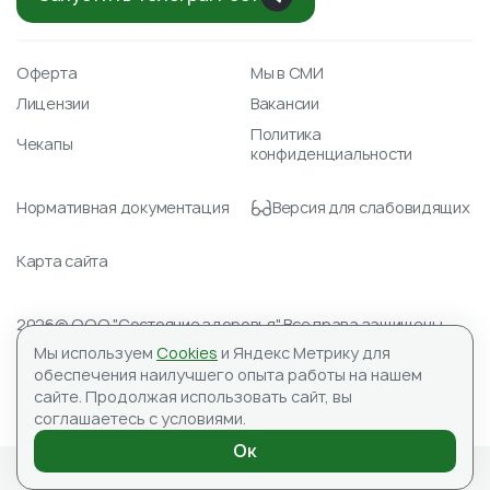
Оферта
Мы в СМИ
Лицензии
Вакансии
Политика
Чекапы
конфиденциальности
Нормативная документация
Версия для слабовидящих
Карта сайта
2026© ООО "Состояние здоровья" Все права защищены.
Лицензия № Л041-01148-78/00351488 от 23.04.2021
Мы используем
Cookies
и Яндекс Метрику для
ИНН 7804590151, ОГРН 1177847059345
обеспечения наилучшего опыта работы на нашем
Адрес для корреспонденции: 197183, ООО «Состояние
сайте.
Продолжая использовать сайт, вы
здоровья», а/я №10
соглашаетесь с условиями.
ИМЕЮТСЯ ПРОТИВОПОКАЗАНИЯ, НЕОБХОДИМА
КОНСУЛЬТАЦИЯ СПЕЦИАЛИСТА
Ок