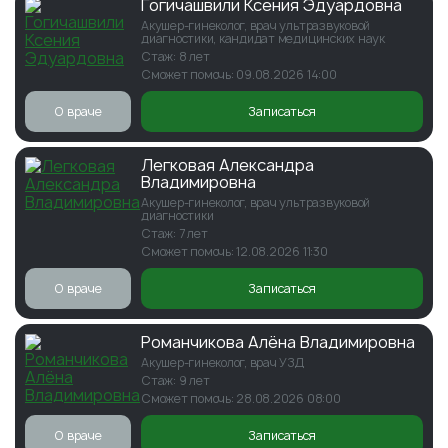
Гогичашвили Ксения Эдуардовна
Акушер-гинеколог, врач ультразвуковой
диагностики, кандидат медицинских наук
Стаж: 8 лет
Сможет помочь: 09.08.2026 14:00
О враче
Записаться
Легковая Александра
Владимировна
Акушер-гинеколог, врач ультразвуковой
диагностики
Стаж: 7 лет
Сможет помочь: 12.08.2026 11:30
О враче
Записаться
Романчикова Алёна Владимировна
Акушер-гинеколог, врач УЗД
Стаж: 9 лет
Сможет помочь: 28.08.2026 08:00
О враче
Записаться