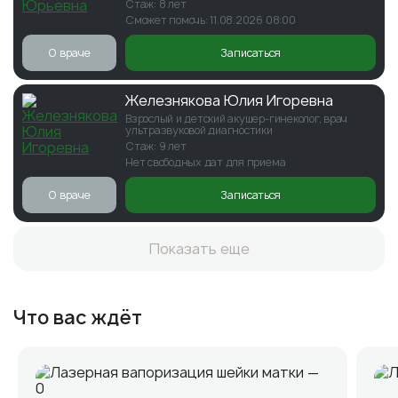
Стаж: 8 лет
Сможет помочь: 11.08.2026 08:00
О враче
Записаться
Железнякова Юлия Игоревна
Взрослый и детский акушер-гинеколог, врач
ультразвуковой диагностики
Стаж: 9 лет
Нет свободных дат для приема
О враче
Записаться
Показать еще
Что вас ждёт