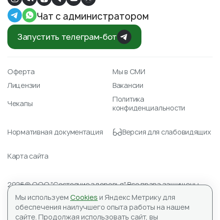
Чат с администратором
Запустить телеграм-бот
Оферта
Мы в СМИ
Лицензии
Вакансии
Политика
Чекапы
конфиденциальности
Нормативная документация
Версия для слабовидящих
Карта сайта
2026© ООО "Состояние здоровья" Все права защищены.
Лицензия № Л041-01148-78/00351488 от 23.04.2021
Мы используем
Cookies
и Яндекс Метрику для
ИНН 7804590151, ОГРН 1177847059345
обеспечения наилучшего опыта работы на нашем
Адрес для корреспонденции: 197183, ООО «Состояние
сайте.
Продолжая использовать сайт, вы
здоровья», а/я №10