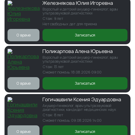
Железнякова Юлия Игоревна
Взрослый и детский акушер-гинеколог, врач
ультразвуковой диагностики
Стаж: 9 лет
Нет свободных дат для приема
О враче
Записаться
Поликарпова Алена Юрьевна
Взрослый и детский акушер-гинеколог, врач
ультразвуковой диагностики
Стаж: 13 лет
Сможет помочь: 18.08.2026 09:00
О враче
Записаться
Гогичашвили Ксения Эдуардовна
Акушер-гинеколог, врач ультразвуковой
диагностики, кандидат медицинских наук
Стаж: 8 лет
Сможет помочь: 09.08.2026 14:00
О враче
Записаться