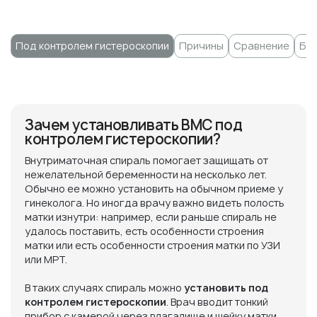
Под контролем гистероскопии
Причины
Сравнение
Бес
Зачем установливать ВМС под
контролем гистероскопии?
Внутриматочная спираль помогает защищать от
нежелательной беременности на несколько лет.
Обычно ее можно установить на обычном приеме у
гинеколога. Но иногда врачу важно видеть полость
матки изнутри: например, если раньше спираль не
удалось поставить, есть особенности строения
матки или есть особенности строения матки по УЗИ
или МРТ.
В таких случаях спираль можно
установить под
контролем гистероскопии
. Врач вводит тонкий
прибор с камерой через влагалище и шейку матки,