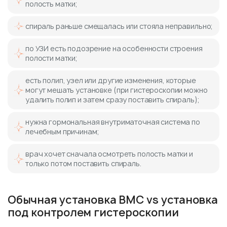
полость матки;
спираль раньше смещалась или стояла неправильно;
по УЗИ есть подозрение на особенности строения
полости матки;
есть полип, узел или другие изменения, которые
могут мешать установке (при гистероскопии можно
удалить полип и затем сразу поставить спираль);
нужна гормональная внутриматочная система по
лечебным причинам;
врач хочет сначала осмотреть полость матки и
только потом поставить спираль.
Обычная установка ВМС vs установка
под контролем гистероскопии