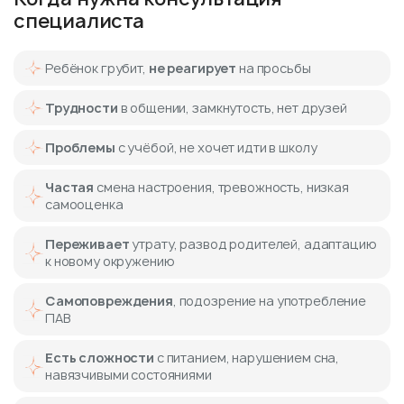
специалиста
Ребёнок грубит,
не реагирует
на просьбы
Трудности
в общении, замкнутость, нет друзей
Проблемы
с учёбой, не хочет идти в школу
Частая
смена настроения, тревожность, низкая
самооценка
Переживает
утрату, развод родителей, адаптацию
к новому окружению
Самоповреждения
, подозрение на употребление
ПАВ
Есть сложности
с питанием, нарушением сна,
навязчивыми состояниями