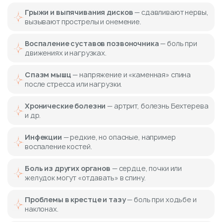
Грыжи и выпячивания дисков
— сдавливают нервы,
вызывают прострелы и онемение.
Воспаление суставов позвоночника
— боль при
движениях и нагрузках.
Спазм мышц
— напряжение и «каменная» спина
после стресса или нагрузки.
Хронические болезни
— артрит, болезнь Бехтерева
и др.
Инфекции
— редкие, но опасные, например
воспаление костей.
Боль из других органов
— сердце, почки или
желудок могут «отдавать» в спину.
Проблемы в крестце и тазу
— боль при ходьбе и
наклонах.