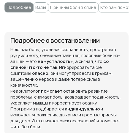
Подробнее
Виды
Причины боли в спине
Кто вам помож
Подробнее о восстановлении
Ноющая боль, утренняя скованность, прострелы в
руку или ногу, онемение пальцев, головные боли из-
за шеи — это
не «усталость»
, а сигнал, что
со
спиной что-то не так
. Игнорировать такие
симптомы
опасно
: они могут привести к грыжам,
защемлению нервов и даже потере силы в
конечностях.
Реабилитолог
помогает
остановить развитие
проблемы: снимает боль, возвращает подвижность,
укрепляет мышцы и корректирует осанку.
Программа подбирается
индивидуально
и
включает упражнения, дыхание и простые приёмы
для дома. Это снижает риск осложнений и помогает
жить без боли.