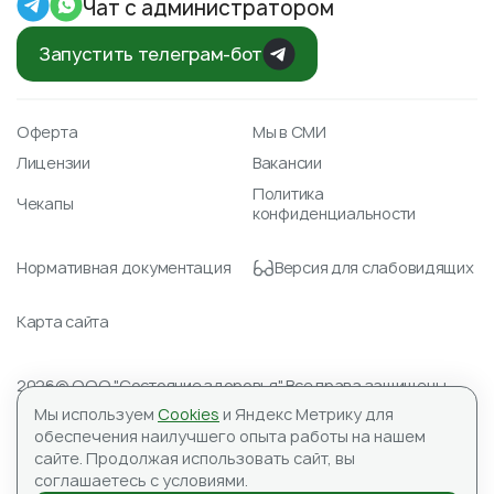
Чат с администратором
Запустить телеграм-бот
Оферта
Мы в СМИ
Лицензии
Вакансии
Политика
Чекапы
конфиденциальности
Нормативная документация
Версия для слабовидящих
Карта сайта
2026© ООО "Состояние здоровья" Все права защищены.
Лицензия № Л041-01148-78/00351488 от 23.04.2021
Мы используем
Cookies
и Яндекс Метрику для
ИНН 7804590151, ОГРН 1177847059345
обеспечения наилучшего опыта работы на нашем
Адрес для корреспонденции: 197183, ООО «Состояние
сайте.
Продолжая использовать сайт, вы
здоровья», а/я №10
соглашаетесь с условиями.
ИМЕЮТСЯ ПРОТИВОПОКАЗАНИЯ, НЕОБХОДИМА