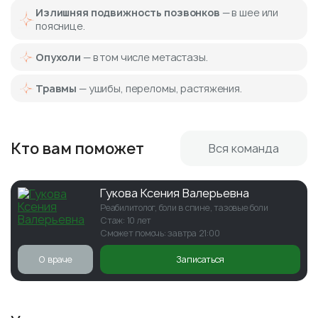
Излишняя подвижность позвонков
— в шее или
пояснице.
Опухоли
— в том числе метастазы.
Травмы
— ушибы, переломы, растяжения.
Кто вам поможет
Вся команда
Гукова Ксения Валерьевна
Реабилитолог, боли в спине, тазовые боли
Стаж: 10 лет
Сможет помочь: завтра 21:00
О враче
Записаться