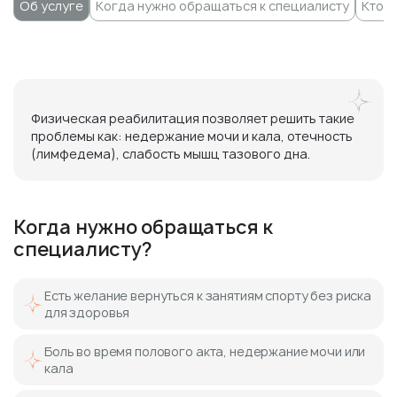
Об услуге
Когда нужно обращаться к специалисту
Кто 
Физическая реабилитация позволяет решить такие
проблемы как: недержание мочи и кала, отечность
(лимфедема), слабость мышц тазового дна.
Когда нужно обращаться к
специалисту?
Есть желание вернуться к занятиям спорту без риска
для здоровья
Боль во время полового акта, недержание мочи или
кала