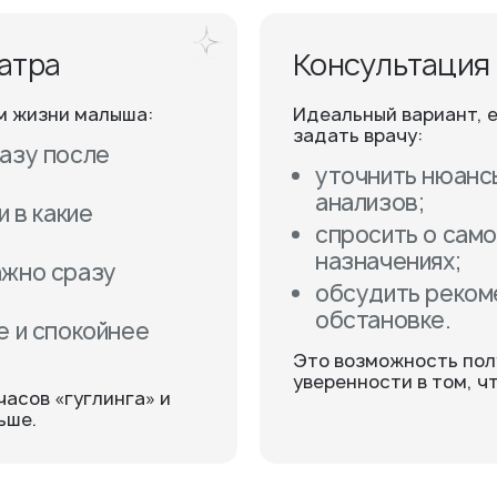
робнее о враче
атра
Консультация
м жизни малыша:
Идеальный вариант, е
задать врачу:
азу после
уточнить нюанс
анализов;
 в какие
спросить о само
назначениях;
ажно сразу
обсудить рекоме
обстановке.
е и спокойнее
Это возможность пол
уверенности в том, ч
часов «гуглинга» и
ьше.