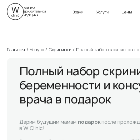
г. Санкт-Петербург
ул. Савушкина, д. 24
Приморский пр., д. 13
КЛИНИКА
Врачи
Услуги
Цены
ДОКАЗАТЕЛЬНОЙ
Пн-Вс 9:00 – 21:00
Пн-Вс 9:00 – 21:00
МЕДИЦИНЫ
Главная
Услуги
Скрининги
Полный набор скринингов по
Полный набор скрини
беременности и конс
врача в подарок
Дарим будущим мамам
подарок
после прохож
в W Clinic!