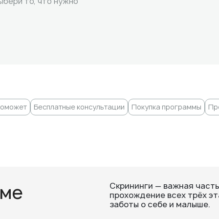
ыбери то, что нужно
поможет
Бесплатные консультации
Покупка программы
Пр
мме
Скрининги — важная част
прохождение всех трёх эт
заботы о себе и малыше.