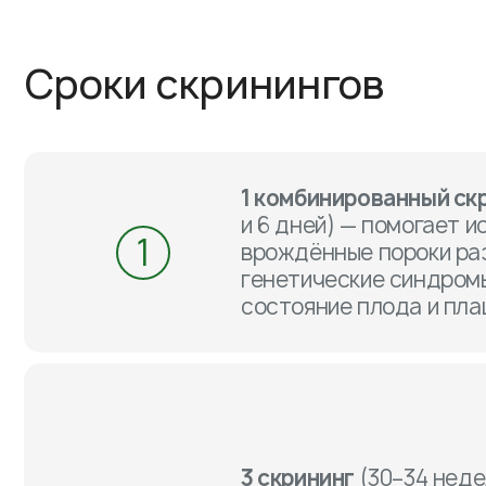
Сроки скринингов
1 комбинированный ск
и 6 дней) — помогает 
1
врождённые пороки ра
генетические синдромы
состояние плода и пла
3 скрининг
(30–34 неде