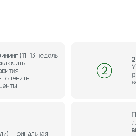
рининг
(11–13 недель
2
исключить
У
2
звития,
р
, оценить
в
центы.
П
д
в
ли) — финальная