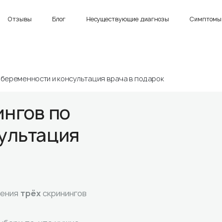
Отзывы
Блог
Несуществующие диагнозы
Симптомы 
 беременности и консультация врача в подарок
нгов по
ультация
дения
трёх
скринингов