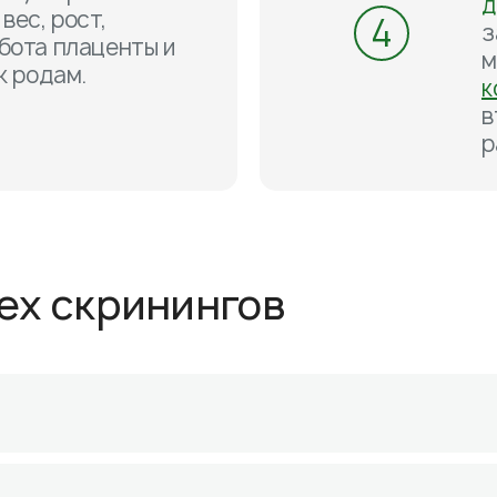
д
вес, рост,
4
з
бота плаценты и
м
к родам.
к
в
р
рех скринингов