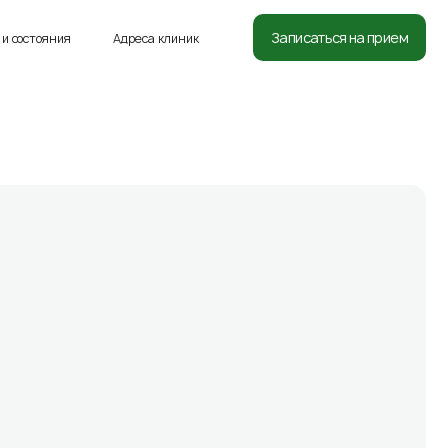
8 (812) 332-54-05
Записаться на прием
и состояния
Адреса клиник