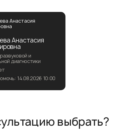
ева Анастасия
ировна
развуковой и
ьной диагностики
ет
мочь: 14.08.2026 10:00
саться на прием
сультацию выбрать?