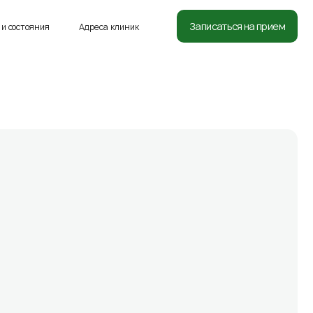
8 (812) 332-54-05
Записаться на прием
и состояния
Адреса клиник