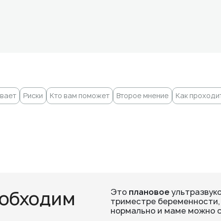
ывает
Риски
Кто вам поможет
Второе мнение
Как проходи
еобходим
Это
плановое
ультразвуко
триместре беременности, 
нормально и маме можно с