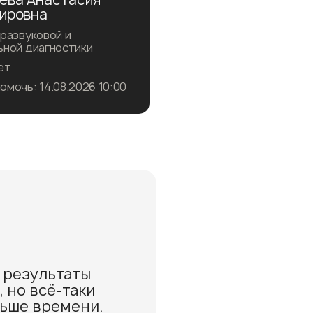
ировна
развуковой и
ьной диагностики
ет
мочь: 14.08.2026 10:00
саться на прием
робнее о враче
 результаты
 но всё-таки
ьше времени.