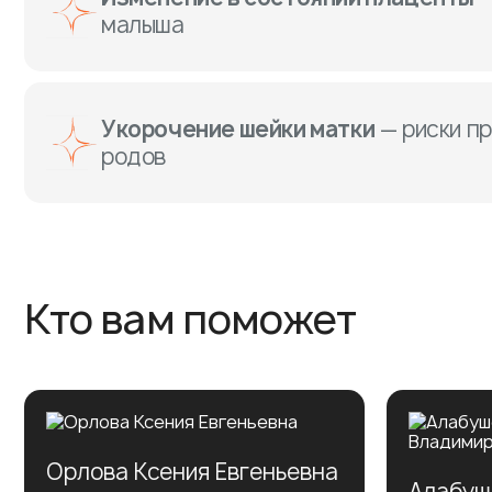
малыша
Укорочение шейки матки
— риски п
родов
Кто вам поможет
Орлова Ксения Евгеньевна
Алабуш