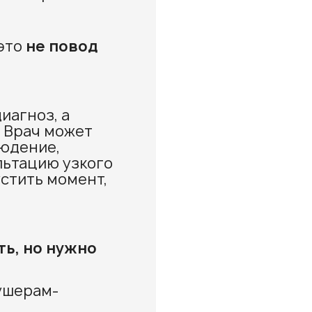
 это
не повод
иагноз, а
 Врач может
юдение,
льтацию узкого
устить момент,
ть, но нужно
ушерам-