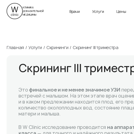
г. Санкт-Петербург
ул. Савушкина, д. 24
Приморский пр., д. 13
КЛИНИКА
Врачи
Услуги
Цены
ДОКАЗАТЕЛЬНОЙ
Пн-Вс 9:00 – 21:00
Пн-Вс 9:00 – 21:00
МЕДИЦИНЫ
Главная
Услуги
Скрининги
Скрининг III триместра
Скрининг III тримест
Это
финальное и не менее значимое УЗИ
пере
встречей с малышом. На этом этапе врач оцени
и в каком предлежании находится плод, его пр
количество околоплодных вод, состояние плац
матери и малыша.
В W Clinic исследование проводится
на аппара
класса
— для точного и надёжного результата.