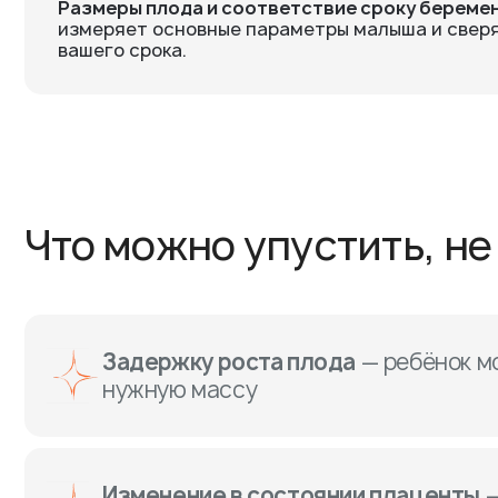
Размеры плода и соответствие сроку береме
измеряет основные параметры малыша и сверя
вашего срока.
Что можно упустить, н
Задержку роста плода
— ребёнок м
нужную массу
Изменение в состоянии плаценты
—