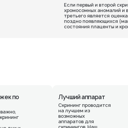
Если первый и второй скр
хромосомных аномалий и в
третьего является оценка
поздно появляющихся (ма
состояния плаценты и кро
жек по
Лучший аппарат
Скрининг проводится
на лучшем из
 важно,
возможных
скрининг
аппаратов для
скринингов. Наш