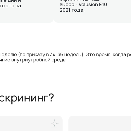
ые дни и
выбор - Volusion E10
то это за
2021 года.
 неделю (по приказу в 34-36 недель). Это время, когда
ояние внутриутробной среды.
 скрининг?