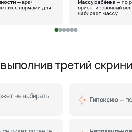
нности
— врач
Массу ребёнка
— по 
ет их с нормами для
ориентировочный вес 
набирает массу.
е выполнив третий скрин
ожет не набирать
Г
ипоксию
— по
 снижает питание
Неправильное