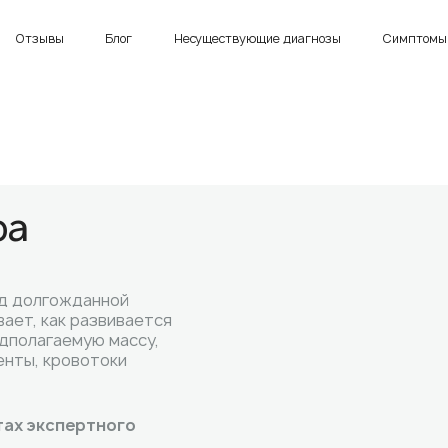
Отзывы
Блог
Несуществующие диагнозы
Симптомы 
ра
д долгожданной
вает, как развивается
едполагаемую массу,
енты, кровотоки
тах экспертного