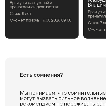
Врач ультразвуковой и
Владим
пренатальной диагностики
Врач ульт
Стаж: 9 лет
пренатал
Сможет помочь: 16.08.2026 09:00
Стаж: 7 л
Сможет по
Записаться на прием
Запи
Есть сомнения?
Подробнее о враче
Под
Мы понимаем, что сомнительные
могут вызвать сильное волнение,
рекомендуем не переживать ран