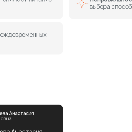
выбора спосо
реждевременных
ева Анастасия