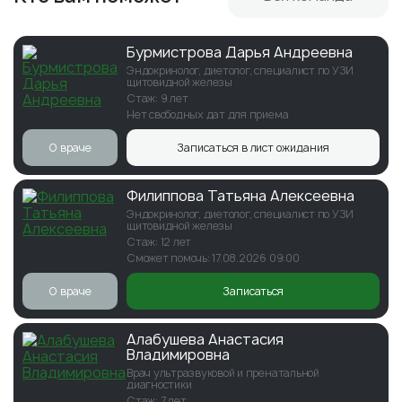
Бурмистрова Дарья Андреевна
Эндокринолог, диетолог, специалист по УЗИ
щитовидной железы
Стаж: 9 лет
Нет свободных дат для приема
О враче
Записаться в лист ожидания
Филиппова Татьяна Алексеевна
Эндокринолог, диетолог, специалист по УЗИ
щитовидной железы
Стаж: 12 лет
Сможет помочь: 17.08.2026 09:00
О враче
Записаться
Алабушева Анастасия
Владимировна
Врач ультразвуковой и пренатальной
диагностики
Стаж: 7 лет