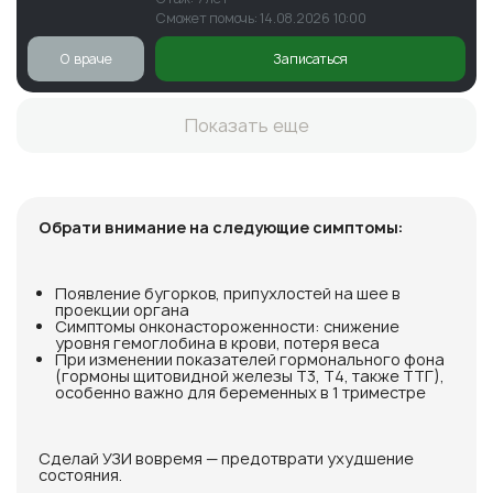
Сможет помочь: 14.08.2026 10:00
О враче
Записаться
Показать еще
Обрати внимание на следующие симптомы:
Появление бугорков, припухлостей на шее в
проекции органа
Симптомы онконастороженности: снижение
уровня гемоглобина в крови, потеря веса
При изменении показателей гормонального фона
(гормоны щитовидной железы Т3, Т4, также ТТГ),
особенно важно для беременных в 1 триместре
Сделай УЗИ вовремя — предотврати ухудшение
состояния.