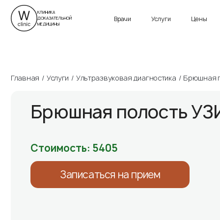
г. Санкт-Петербург
ул. Савушкина, д. 24
Приморский пр., д. 13
КЛИНИКА
Врачи
Услуги
Цены
ДОКАЗАТЕЛЬНОЙ
Пн-Вс 9:00 – 21:00
Пн-Вс 9:00 – 21:00
МЕДИЦИНЫ
Главная
Услуги
Ультразвуковая диагностика
Брюшная п
Брюшная полость УЗ
Стоимость: 5405
Записаться на прием