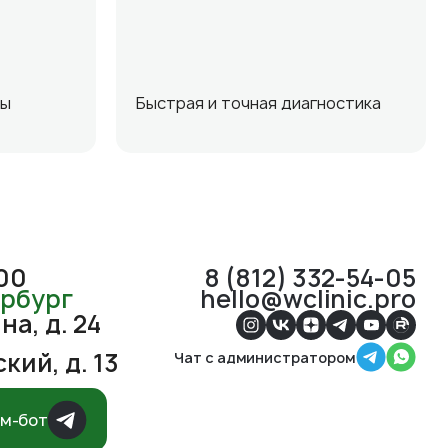
ты
Быстрая и точная диагностика
:00
8 (812) 332-54-05
ербург
hello@wclinic.pro
а, д. 24
кий, д. 13
Чат с администратором
ам-бот