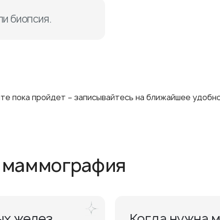
ли биопсия.
ите пока пройдет – записывайтесь на ближайшее удобн
s маммография
ых желез
Когда нужна 