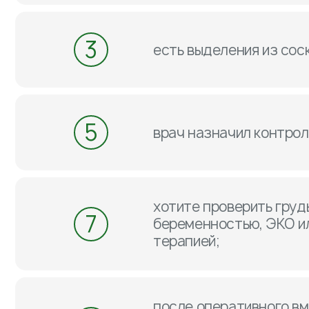
3
есть выделения из соск
5
врач назначил контрол
хотите проверить груд
7
беременностью, ЭКО и
терапией;
после оперативного в