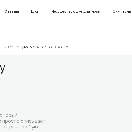
Отзывы
Блог
Несуществующие диагнозы
Симптомы 
ных желез у маммолога-онколога
у
который
е просто описывает
 которые требуют