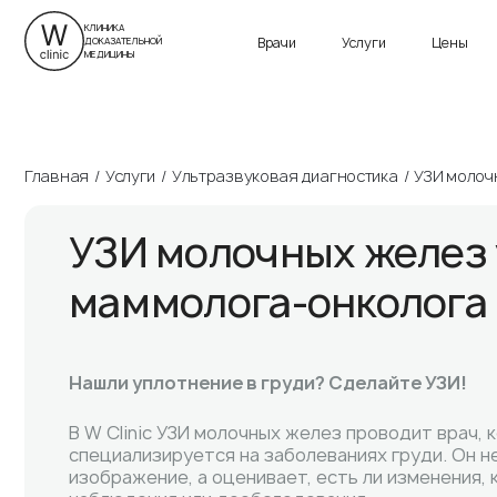
г. Санкт-Петербург
ул. Савушкина, д. 24
Приморский пр., д. 13
КЛИНИКА
Врачи
Услуги
Цены
ДОКАЗАТЕЛЬНОЙ
Пн-Вс 9:00 – 21:00
Пн-Вс 9:00 – 21:00
МЕДИЦИНЫ
Главная
Услуги
Ультразвуковая диагностика
УЗИ молоч
УЗИ молочных желез 
маммолога-онколога
Нашли уплотнение в груди?
Сделайте УЗИ!
В W Clinic УЗИ молочных желез проводит врач, 
специализируется на заболеваниях груди. Он н
изображение, а оценивает, есть ли изменения,