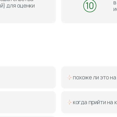
в
10
й) для оценки
и
похоже ли это н
когда прийти на 