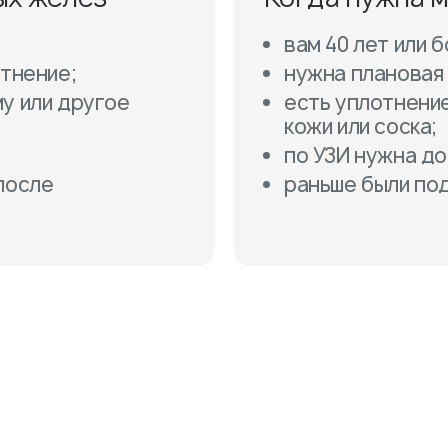
вам 40 лет или 
отнение;
нужна плановая
у или другое
есть уплотнение
кожи или соска;
по УЗИ нужна д
после
раньше были по