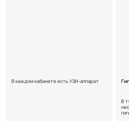
В каждом кабинете есть УЗИ-аппарат
Ги
В т
нео
гиг