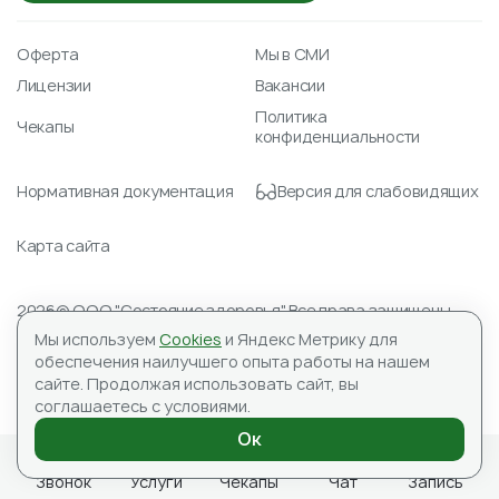
Оферта
Мы в СМИ
Лицензии
Вакансии
Политика
Чекапы
конфиденциальности
Нормативная документация
Версия для слабовидящих
Карта сайта
2026© ООО "Состояние здоровья" Все права защищены.
Лицензия № Л041-01148-78/00351488 от 23.04.2021
Мы используем
Cookies
и Яндекс Метрику для
ИНН 7804590151, ОГРН 1177847059345
обеспечения наилучшего опыта работы на нашем
Адрес для корреспонденции: 197183, ООО «Состояние
сайте.
Продолжая использовать сайт, вы
здоровья», а/я №10
соглашаетесь с условиями.
ИМЕЮТСЯ ПРОТИВОПОКАЗАНИЯ, НЕОБХОДИМА
КОНСУЛЬТАЦИЯ СПЕЦИАЛИСТА
Ок
Звонок
Услуги
Чекапы
Чат
Запись