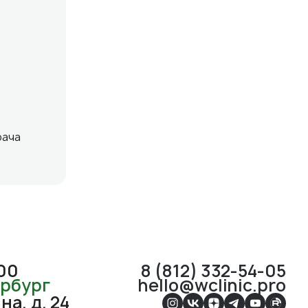
рача
:00
8 (812) 332-54-05
ербург
hello@wclinic.pro
а, д. 24