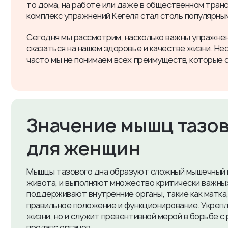
то дома, на работе или даже в общественном транс
комплекс упражнений Кегеля стал столь популярны
Сегодня мы рассмотрим, насколько важны упражнен
сказаться на нашем здоровье и качестве жизни. Несм
часто мы не понимаем всех преимуществ, которые 
​Значение мышц тазов
для женщин
Мышцы тазового дна образуют сложный мышечный к
живота, и выполняют множество критически важны
поддерживают внутренние органы, такие как матка,
правильное положение и функционирование. Укрепл
жизни, но и служит превентивной мерой в борьбе с
пролапс органов.