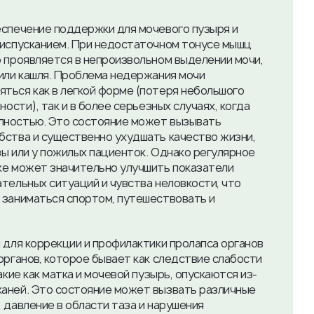
еспечение поддержки для мочевого пузыря и
еиспусканием. При недостаточном тонусе мышц
о проявляется в непроизвольном выделении мочи,
 или кашля. Проблема недержания мочи
ться как в легкой форме (потеря небольшого
ности), так и в более серьезных случаях, когда
лностью. Это состояние может вызывать
бства и существенно ухудшать качество жизни,
зы или у пожилых пациенток. Однако регулярное
ке может значительно улучшить показатели
тельных ситуаций и чувства неловкости, что
 заниматься спортом, путешествовать и
 для коррекции и профилактики пролапса органов
органов, которое бывает как следствие слабости
акие как матка и мочевой пузырь, опускаются из-
каней. Это состояние может вызвать различные
 давление в области таза и нарушения