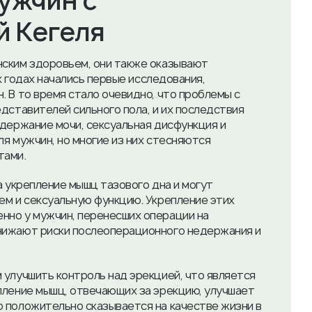
мужчин с
 Кегеля
нским здоровьем, они также оказывают
-х годах начались первые исследования,
 В то время стало очевидно, что проблемы с
дставителей сильного пола, и их последствия
едержание мочи, сексуальная дисфункция и
ля мужчин, но многие из них стесняются
тами.
а укрепление мышц тазового дна и могут
ем и сексуальную функцию. Укрепление этих
нно у мужчин, перенесших операции на
нижают риски послеоперационного недержания и
 улучшить контроль над эрекцией, что является
пление мышц, отвечающих за эрекцию, улучшает
 положительно сказывается на качестве жизни в