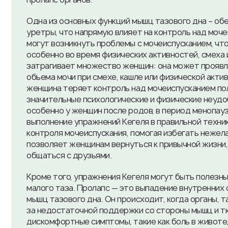
Одна из основных функций мышц тазового дна – об
уретры, что напрямую влияет на контроль над моч
могут возникнуть проблемы с мочеиспусканием, чт
особенно во время физических активностей, смеха
затрагивает множество женщин: она может проявля
объема мочи при смехе, кашле или физической актив
женщина теряет контроль над мочеиспусканием по
значительные психологические и физические неудо
особенно у женщин после родов, в период менопау
выполнение упражнений Кегеля в правильной техни
контроля мочеиспускания, помогая избегать нежела
позволяет женщинам вернуться к привычной жизни,
общаться с друзьями.
Кроме того, упражнения Кегеля могут быть полезны
малого таза. Пролапс — это выпадение внутренних 
мышц тазового дна. Он происходит, когда органы, т
за недостаточной поддержки со стороны мышц и т
дискомфортные симптомы, такие как боль в животе,