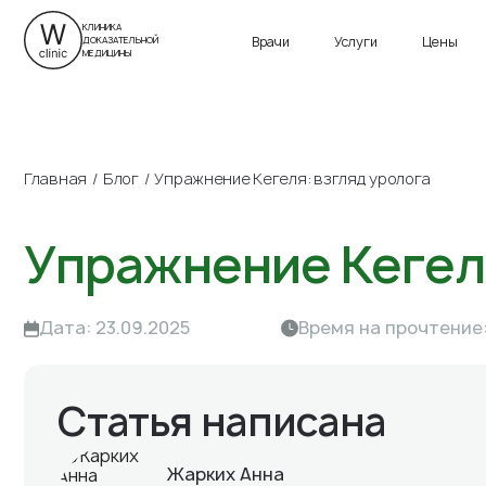
г. Санкт-Петербург
ул. Савушкина, д. 24
Приморский пр., д. 13
КЛИНИКА
Врачи
Услуги
Цены
ДОКАЗАТЕЛЬНОЙ
Пн-Вс 9:00 – 21:00
Пн-Вс 9:00 – 21:00
МЕДИЦИНЫ
Главная
Блог
Упражнение Кегеля: взгляд уролога
Упражнение Кегеля
Дата: 23.09.2025
Время на прочтение:
Статья написана
Жарких Анна