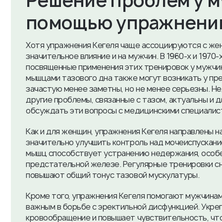
​Решение проблем у 
помощью упражнений
Хотя упражнения Кегеля чаще ассоциируются с же
значительное влияние и на мужчин. В 1960-х и 1970
посвященные применения этих тренировок у мужчин.
мышцами тазового дна также могут возникать у пре
зачастую менее заметны, но не менее серьезны. Н
другие проблемы, связанные с тазом, актуальны и д
обсуждать эти вопросы с медицинскими специалис
Как и для женщин, упражнения Кегеля направлены н
значительно улучшить контроль над мочеиспускани
мышц способствует устранению недержания, особе
предстательной железе. Регулярные тренировки с
повышают общий тонус тазовой мускулатуры.
Кроме того, упражнения Кегеля помогают мужчинам
важным в борьбе с эректильной дисфункцией. Укре
кровообращение и повышает чувствительность, что