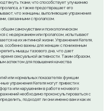
подтянуть ткани, что способствует улучшению
 пролапса, а также предотвращает его
зывают, что женщины, выполняющие упражнения
ми, связанными с пролапсом.
в общем самочувствии и психологическом
ся с недержанием или пролапсом, испытывают
вается на их интимной жизни. Упражнения Кегеля,
на, особенно важны для женщин с пониженным
крепить мышцы тазового дна, что дает
время сексуальной активности. Таким образом,
ным аспектом для повышения качества
огий или нормальных показателях функции
нные упражнения Кегеля могут привести к
орта или нарушениям в работе мочевого
упражнений необходимо проконсультироваться с
пределить, подходят ли они именно вам и как их