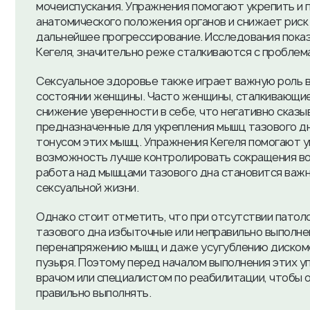
мочеиспускания. Упражнения помогают укрепить и 
анатомического положения органов и снижает риск
дальнейшее прогрессирование. Исследования пока
Кегеля, значительно реже сталкиваются с проблема
Сексуальное здоровье также играет важную роль 
состоянии женщины. Часто женщины, сталкивающие
снижение уверенности в себе, что негативно сказы
предназначенные для укрепления мышц тазового д
тонусом этих мышц. Упражнения Кегеля помогают у
возможность лучше контролировать сокращения во 
работа над мышцами тазового дна становится важ
сексуальной жизни.
Однако стоит отметить, что при отсутствии патол
тазового дна избыточные или неправильно выполне
перенапряжению мышц и даже усугублению дискомф
пузыря. Поэтому перед началом выполнения этих 
врачом или специалистом по реабилитации, чтобы о
правильно выполнять.