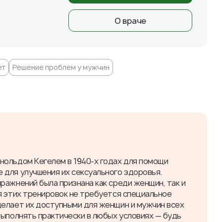
О враче
ет
​Решение проблем у мужчин
нольдом Кегелем в 1940-х годах для помощи
для улучшения их сексуального здоровья.
ражнений была признана как среди женщин, так и
я этих тренировок не требуется специальное
делает их доступными для женщин и мужчин всех
выполнять практически в любых условиях — будь