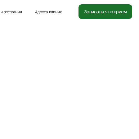
8 (812) 332-54-05
Записаться на прием
и состояния
Адреса клиник