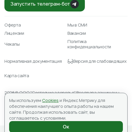
Запустить телеграм-бот
Оферта
Мы в СМИ
Лицензии
Вакансии
Политика
Чекапы
конфиденциальности
Нормативная документация
Версия для слабовидящих
Карта сайта
2026© ООО "Состояние здоровья" Все права защищены.
Лицензия № Л041-01148-78/00351488 от 23.04.2021
Мы используем
Cookies
и Яндекс Метрику для
ИНН 7804590151, ОГРН 1177847059345
обеспечения наилучшего опыта работы на нашем
Адрес для корреспонденции: 197183, ООО «Состояние
сайте.
Продолжая использовать сайт, вы
здоровья», а/я №10
соглашаетесь с условиями.
ИМЕЮТСЯ ПРОТИВОПОКАЗАНИЯ, НЕОБХОДИМА
КОНСУЛЬТАЦИЯ СПЕЦИАЛИСТА
Ок