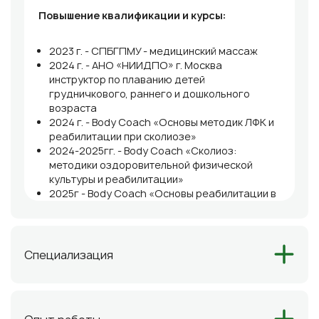
Повышение квалификации и курсы:
2023 г.
- СПБГПМУ - медицинский массаж
2024 г. - АНО «НИИДПО» г. Москва
инструктор по плаванию детей
грудничкового, раннего и дошкольного
возраста
2024 г. - Body Coach «Основы методик ЛФК и
реабилитации при сколиозе»
2024-2025гг. - Body Coach «Сколиоз:
методики оздоровительной физической
культуры и реабилитации»
2025г - Body Coach «Основы реабилитации в
фитнесе»
2025г. - Body Coach «Женское здоровье и
основы тренировок»
2025г. - Body Coach «Нутрициология для
Специализация
беременных и кормящих»
2025 г. - KinesioPro вебинар «Всё о диастазе»
М. Осокиной
2025г. - KinesioPro вебинар «Мышцы