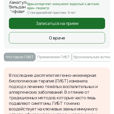
Врач аллерголог-иммунолог взрослый и детский,
врач -педиатр
Стаж врачебной практики: 9 лет
Записаться на прием
О враче
​Что такое ГИБТ
​Применение ГИБТ
​Бронхиальная астма
В последние десятилетия генно-инженерная
биологическая терапия (ГИБТ) изменила
подход к лечению тяжёлых воспалительных и
аллергических заболеваний. В отличие от
традиционных методов, которые часто лишь
подавляют симптомы, ГИБТ точечно
воздействует на ключевые звенья иммунного