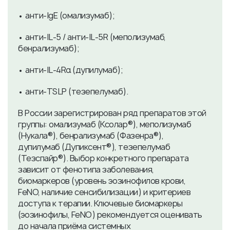
• анти‑IgE (омализумаб);
• анти‑IL‑5 / анти‑IL‑5R (меполизумаб,
бенрализумаб);
• анти‑IL‑4Rα (дупилумаб);
• анти‑TSLP (тезепелумаб).
В России зарегистрирован ряд препаратов этой
группы: омализумаб (Ксолар®), меполизумаб
(Нукала®), бенрализумаб (Фазенра®),
дупилумаб (Дупиксент®), тезепелумаб
(Тезспайр®). Выбор конкретного препарата
зависит от фенотипа заболевания,
биомаркеров (уровень эозинофилов крови,
FeNO, наличие сенсибилизации) и критериев
доступа к терапии. Ключевые биомаркеры
(эозинофилы, FeNO) рекомендуется оценивать
до начала приёма системных