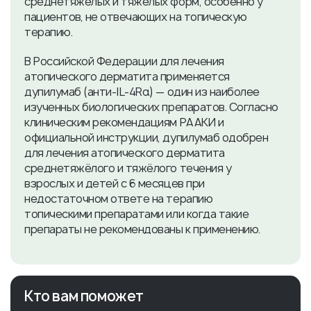
среднетяжёлых и тяжёлых форм, особенно у
пациентов, не отвечающих на топическую
терапию.
В Российской Федерации для лечения
атопического дерматита применяется
дупилумаб (анти‑IL‑4Rα) — один из наиболее
изученных биологических препаратов. Согласно
клиническим рекомендациям РААКИ и
официальной инструкции, дупилумаб одобрен
для лечения атопического дерматита
среднетяжёлого и тяжёлого течения у
взрослых и детей с 6 месяцев при
недостаточном ответе на терапию
топическими препаратами или когда такие
препараты не рекомендованы к применению.
Кто вам поможет