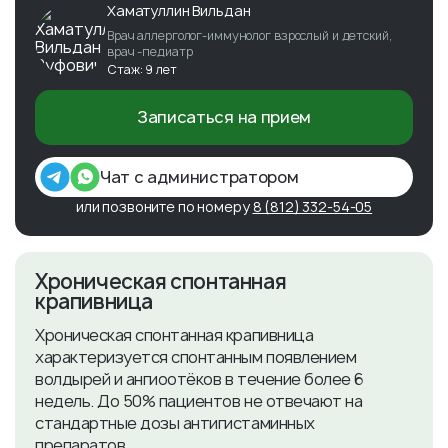
Хаматуллин Вильдан
Врач аллерголог-иммунолог взрослый и детский,
врач -педиатр
Стаж: 9 лет
Записаться на прием
Чат с администратором
или позвоните по номеру
8 (812) 332-54-05
​Хроническая спонтанная
крапивница
Хроническая спонтанная крапивница
характеризуется спонтанным появлением
волдырей и ангиоотёков в течение более 6
недель. До 50% пациентов не отвечают на
стандартные дозы антигистаминных
препаратов.