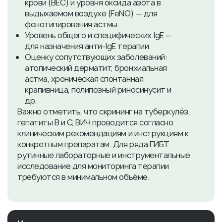
крови (BEC) и уровня оксида азота в
выдыхаемом воздухе (FeNO) — для
фенотипирования астмы .
Уровень общего и специфических IgE —
для назначения анти‑IgE терапии.
Оценку сопутствующих заболеваний:
атопический дерматит, бронхиальная
астма, хроническая спонтанная
крапивница, полипозный риносинусит и
др.
Важно отметить, что скрининг на туберкулёз,
гепатиты В и С, ВИЧ проводится согласно
клиническим рекомендациям и инструкциям к
конкретным препаратам. Для ряда ГИБТ
рутинные лабораторные и инструментальные
исследование для мониторинга терапии
требуются в минимальном объёме.