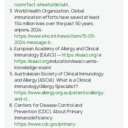
room/fact-sheets/detail/i...
World Health Organization. Global
immunization efforts have saved at least
154 million lives over the past 50 years,
апрель 2024:
https://www.who.int/news/item/15-05-
2024-message-b...
European Academy of Allergy and Clinical
Immunology (EAACI) —
https://eaaci.org/
и
https://eaaci.org/
education/eaaci-uems-
knowledge-exam/
Australasian Society of Clinical Immunology
and Allergy (ASCIA). What is a Clinical
Immunology/Allergy Specialist?:
https://www.allergy.org.au/patients/allergy-
and-cl...
Centers for Disease Control and
Prevention (CDC). About Primary
Immunodeficiency:
https://www.cdc.gov/primary-