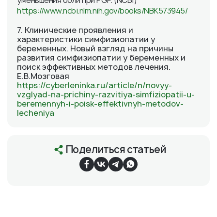
уменьшения боли при PGP. (NCBI)
https://www.ncbi.nlm.nih.gov/books/NBK573945/
7. Клинические проявления и
характеристики симфизиопатии у
беременных. Новый взгляд на причины
развития симфизиопатии у беременных и
поиск эффективных методов лечения.
Е.В.Мозговая
https://cyberleninka.ru/article/n/novyy-
vzglyad-na-prichiny-razvitiya-simfiziopatii-u-
beremennyh-i-poisk-effektivnyh-metodov-
lecheniya
Поделиться статьей