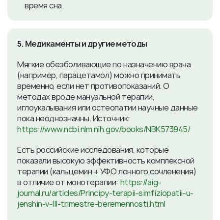
время сна.
5.
Медикаменты и другие методы
Мягкие обезболивающие по назначению врача
(например, парацетамол) можно принимать
временно, если нет противопоказаний. О
методах вроде мануальной терапии,
иглоукалывания или остеопатии научные данные
пока неоднозначны. Источник:
https://www.ncbi.nlm.nih.gov/books/NBK573945/
Есть российские исследования, которые
показали высокую эффективность комплексной
терапии (кальцемин + УФО лонного сочленения)
в отличие от монотерапии:
https://aig-
journal.ru/articles/Principy-terapii-simfiziopatii-u-
jenshin-v-III-trimestre-beremennosti.html