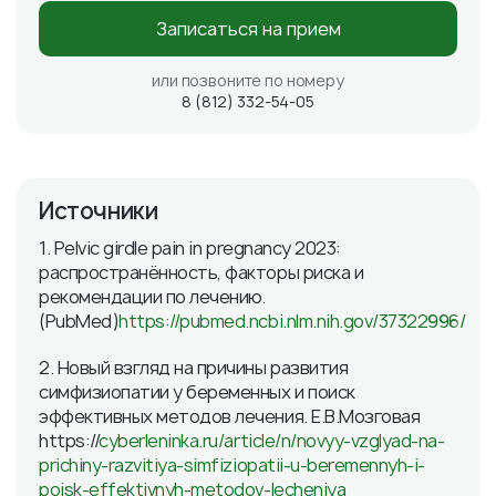
Записаться на прием
или позвоните по номеру
8 (812) 332-54-05
Источники
1. Pelvic girdle pain in pregnancy 2023:
распространённость, факторы риска и
рекомендации по лечению.
(PubMed)
https://pubmed.ncbi.nlm.nih.gov/37322996/
2. Новый взгляд на причины развития
симфизиопатии у беременных и поиск
эффективных методов лечения. Е.В.Мозговая
https://
cyberleninka.ru/article/n/novyy-vzglyad-na-
prichiny-razvitiya-simfiziopatii-u-beremennyh-i-
poisk-effektivnyh-metodov-lecheniya