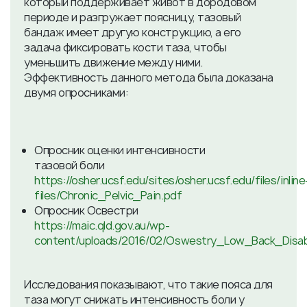
который поддерживает живот в дородовом
периоде и разгружает поясницу, тазовый
бандаж имеет другую конструкцию, а его
задача фиксировать кости таза, чтобы
уменьшить движение между ними.
Эффективность данного метода была доказана
двумя опросниками:
Опросник оценки интенсивности
тазовой боли
https://osher.ucsf.edu/sites/osher.ucsf.edu/files/inline
files/Chronic_Pelvic_Pain.pdf
Опросник Освестри
https://maic.qld.gov.au/wp-
content/uploads/2016/02/Oswestry_Low_Back_Disabi
Исследования показывают, что такие пояса для
таза могут снижать интенсивность боли у