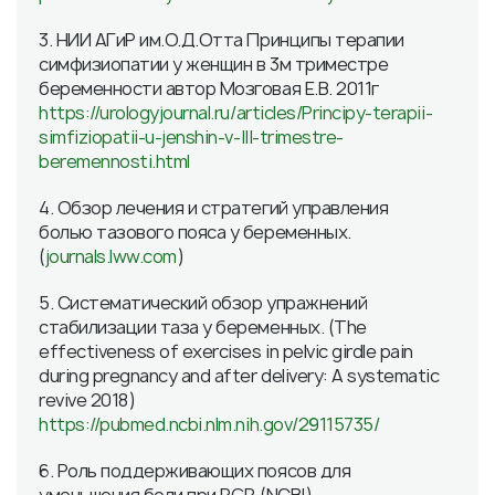
3. НИИ АГиР им.О.Д.Отта Принципы терапии
симфизиопатии у женщин в 3м триместре
беременности автор Мозговая Е.В. 2011г
https://urologyjournal.ru/articles/Principy-terapii-
simfiziopatii-u-jenshin-v-III-trimestre-
beremennosti.html
4. Обзор лечения и стратегий управления
болью тазового пояса у беременных.
(
journals.lww.com
)
5. Систематический обзор упражнений
стабилизации таза у беременных. (The
effectiveness of exercises in pelvic girdle pain
during pregnancy and after delivery: A systematic
revive 2018)
https://pubmed.ncbi.nlm.nih.gov/29115735/
6. Роль поддерживающих поясов для