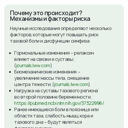
Почему это происходит?
Механизмы и факторы риска
Научные исследования определяют несколько
факторов, которые могут повышать риск
тазовой боли и дисфункции симфиза:
Гормональные изменения – релаксин
влияет на связки и суставы;
(
journals.lww.com
)
Биомеханические изменения –
увеличение массы тела, смещение
центра тяжести; (
journals.lww.com
)
Нагрузка на суставы тазового региона
во второй половине беременности;
https://pubmed.ncbi.nlm.nih.gov/37322996/
Ранее имеющиеся боли в пояснице или
области таза, слабость мышц кора и
тазового дна – будут являться