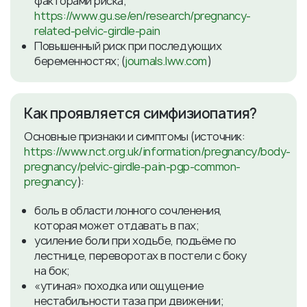
факторами риска;
https://www.gu.se/en/research/pregnancy-
related-pelvic-girdle-pain
Повышенный риск при последующих
беременностях; (
journals.lww.com
)
Как проявляется симфизиопатия?
Основные признаки и симптомы (источник:
https://www.nct.org.uk/information/pregnancy/body-
pregnancy/pelvic-girdle-pain-pgp-common-
pregnancy
):
боль в области лонного сочленения,
которая может отдавать в пах;
усиление боли при ходьбе, подъёме по
лестнице, переворотах в постели с боку
на бок;
«утиная» походка или ощущение
нестабильности таза при движении;