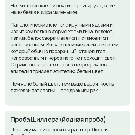
Нормальные клетки почти не реагируют, в них
мало белка и ядра маленькие.
Патологические клетки с крупными ядрами и
избытком белка в форме хроматина, белеют,
так как белок сворачивается и становится
непрозрачным. Из-за этих изменений эпителий,
который обычно прозрачный, становится
непрозрачным и через него не проходит свет.
Отраженный свет от этого непрозрачного
эпителия придает эпителию белый цвет.
Чем ярче белый цвет, тем выше вероятность
тяжелой патологии — предрак или рак.
​Проба Шиллера (йодная проба)
На шейку матки наносится раствор Люголя —