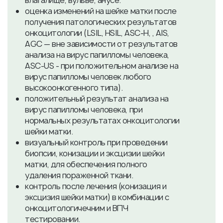
влагалище, вульве, анусе.
оценка изменений на шейке матки после
получения патологических результатов
онкоцитологии (LSIL, HSIL, ASC-H, , AIS,
AGC — вне зависимости от результатов
анализа на вирус папилломы человека,
ASC-US - при положительном анализе на
вирус папилломы человек любого
высокоонкогенного типа).
положительный результат анализа на
вирус папилломы человека, при
нормальных результатах онкоцитологии
шейки матки.
визуальный контроль при проведении
биопсии, конизации и эксцизии шейки
матки, для обеспечения полного
удаления пораженной ткани.
контроль после лечения (конизация и
эксцизия шейки матки) в комбинации с
онкоцитологичечним и ВПЧ
тестировании.