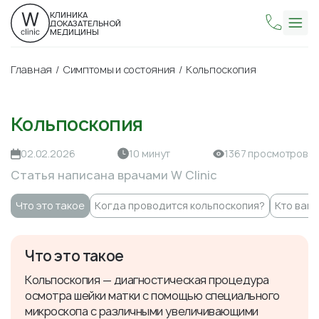
КЛИНИКА
ДОКАЗАТЕЛЬНОЙ
МЕДИЦИНЫ
Главная
Симптомы и состояния
Кольпоскопия
Кольпоскопия
02.02.2026
10 минут
1367 просмотров
Статья написана врачами W Clinic
Что это такое
Когда проводится кольпоскопия?
Кто вам
Что это такое
Кольпоскопия — диагностическая процедура
осмотра шейки матки с помощью специального
микроскопа с различными увеличивающими