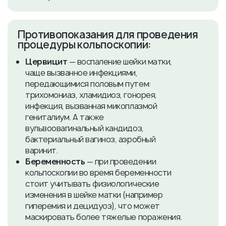
​Противопоказания для проведения
процедуры кольпоскопии:
Цервицит
— воспаление шейки матки,
чаще вызванное инфекциями,
передающимися половым путем:
трихомониаз, хламидиоз, гонорея,
инфекция, вызванная микоплазмой
гениталиум. А также
вульвоовагинальный кандидоз,
бактериальный вагиноз, аэробный
варинит.
Беременность
— при проведении
кольпоскопии во время беременности
стоит учитывать физиологические
изменения в шейке матки (например
гиперемия и децидуоз), что может
маскировать более тяжелые поражения.