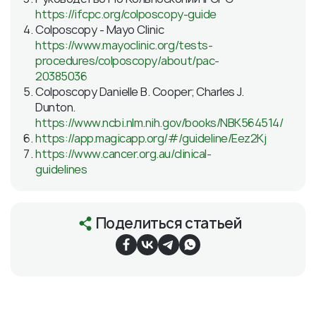
https://ifcpc.org/colposcopy-guide
Colposcopy - Mayo Clinic
https://www.mayoclinic.org/tests-
procedures/colposcopy/about/pac-
20385036
Colposcopy Danielle B. Cooper; Charles J.
Dunton.
https://www.ncbi.nlm.nih.gov/books/NBK564514/
https://app.magicapp.org/#/guideline/Eez2Kj
https://www.cancer.org.au/clinical-
guidelines
Поделиться статьей