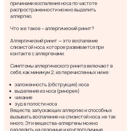
причинами воспаления носа по частоте
распространенности можно выделить
аллергию.
Что же такое – аллергический ринит?
Аллергический ринит — это воспаление
слизистой носа, которое развивается при
контакте с аллергенами.
Симптомы аллергического ринита включают в
себя, как минимум 2, из перечисленных ниже:
заложенность (обструкция) носа
выделения из носа (ринорея)
чихание
зуд в полости носа
Веществ, запускающих аллергию и способных
вызывать воспаление на слизистой носа, не так
много. Эти вещества-аллергены можно
разделить на сезонные и круглогодичные.