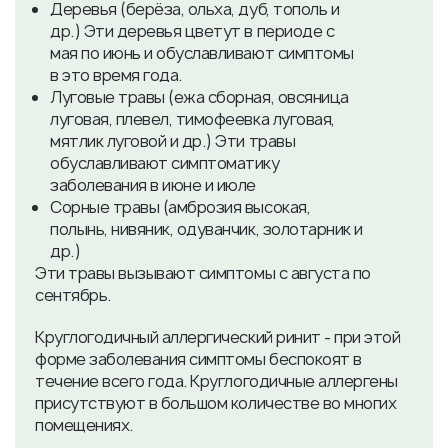
Деревья (берёза, ольха, дуб, тополь и
др.) Эти деревья цветут в периоде с
мая по июнь и обуславливают симптомы
в это время года.
Луговые травы (ежа сборная, овсяница
луговая, плевел, тимофеевка луговая,
мятлик луговой и др.) Эти травы
обуславливают симптоматику
заболевания в июне и июле
Сорные травы (амброзия высокая,
полынь, нивяник, одуванчик, золотарник и
др.)
Эти травы вызывают симптомы с августа по
сентябрь.
Круглогодичный аллергический ринит - при этой
форме заболевания симптомы беспокоят в
течение всего года. Круглогодичные аллергены
присутствуют в большом количестве во многих
помещениях.