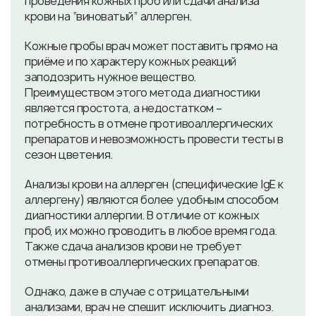
проведения кожных проб или сдачи анализа
крови на “виноватый” аллерген.
Кожные пробы врач может поставить прямо на
приёме и по характеру кожных реакций
заподозрить нужное вещество.
Преимуществом этого метода диагностики
является простота, а недостатком –
потребность в отмене противоаллергических
препаратов и невозможность провести тесты в
сезон цветения.
Анализы крови на аллерген (специфические IgE к
аллергену) являются более удобным способом
диагностики аллергии. В отличие от кожных
проб, их можно проводить в любое время года.
Также сдача анализов крови не требует
отмены противоаллергических препаратов.
Однако, даже в случае с отрицательными
анализами, врач не спешит исключить диагноз.