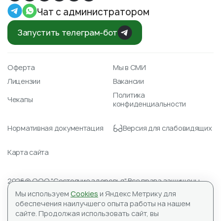
Чат с администратором
Запустить телеграм-бот
Оферта
Мы в СМИ
Лицензии
Вакансии
Политика
Чекапы
конфиденциальности
Нормативная документация
Версия для слабовидящих
Карта сайта
2026© ООО "Состояние здоровья" Все права защищены.
Лицензия № Л041-01148-78/00351488 от 23.04.2021
Мы используем
Cookies
и Яндекс Метрику для
ИНН 7804590151, ОГРН 1177847059345
обеспечения наилучшего опыта работы на нашем
Адрес для корреспонденции: 197183, ООО «Состояние
сайте.
Продолжая использовать сайт, вы
здоровья», а/я №10