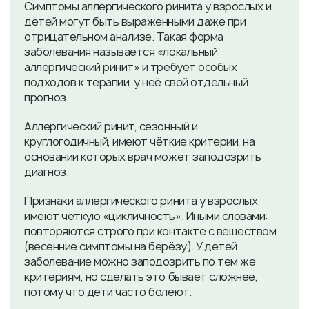
Симптомы аллергического ринита у взрослых и
детей могут быть выраженными даже при
отрицательном анализе. Такая форма
заболевания называется «локальный
аллергический ринит» и требует особых
подходов к терапии, у неё свой отдельный
прогноз.
Аллергический ринит, сезонный и
круглогодичный, имеют чёткие критерии, на
основании которых врач может заподозрить
диагноз.
Признаки аллергического ринита у взрослых
имеют чёткую «цикличность». Иными словами:
повторяются строго при контакте с веществом
(весенние симптомы на берёзу). У детей
заболевание можно заподозрить по тем же
критериям, но сделать это бывает сложнее,
потому что дети часто болеют.