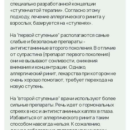
специально разработанной концепции
«ступенчатой терапии». Согласно этому
подходу, лечение аллергического ринита у
взрослых, базируется на «ступенях».
На “первой ступеньке” располагаются самые
слабые и безопасные препараты -
антигистаминные второго поколения. В отличие
от супрастина (препарат первого поколения)
они не вызывают сонливости, снижения
внимания и концентрации. Однако,
аллергический ринит, лекарства при котором не
очень хорошо помогают, требует перехода на
новую ступень.
На “второй ступеньке” врачи используют более
сильные препараты. Речь идет о гормональных
спреях в нос и антигистаминных каплях в глаза.
Избавиться от аллергического ринита таким
способом навсегда нельзя. К сожалению,