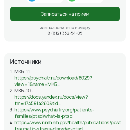
Записаться на прием
или позвоните по номеру
8 (812) 332-54-05
Источники
МКБ-11 -
https://psychiatr.ru/download/6029?
view=1&name=МКБ...
МКБ-10 -
https://docs.yandex.ru/docs/view?
tm=1745914260&tld...
https://www.psychiatry.org/patients-
families/ptsd/what-is-ptsd
https://www.nimh.nih.gov/health/publications/post-
traumatic-stress-disorder-ptsd