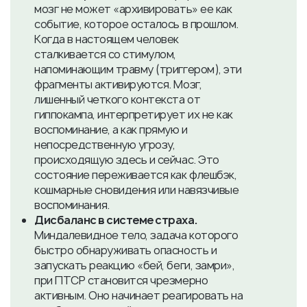
мозг не может «архивировать» ее как
событие, которое осталось в прошлом.
Когда в настоящем человек
сталкивается со стимулом,
напоминающим травму (триггером), эти
фрагменты активируются. Мозг,
лишенный четкого контекста от
гиппокампа, интерпретирует их не как
воспоминание, а как прямую и
непосредственную угрозу,
происходящую здесь и сейчас. Это
состояние переживается как флешбэк,
кошмарные сновидения или навязчивые
воспоминания.
Дисбаланс в системе страха.
Миндалевидное тело, задача которого
быстро обнаруживать опасность и
запускать реакцию «бей, беги, замри»,
при ПТСР становится чрезмерно
активным. Оно начинает реагировать на