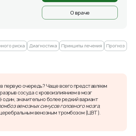
О враче
нного риска
Диагностика
Принципы лечения
Прогноз
м в первую очередь? Чаще всего представляем
 разрыв сосуда с кровоизлиянием в мозг
ё один, значительно более редкий вариант
ромбоз венозных синусов головного мозга
,
 церебральным венозным тромбозом (ЦВТ).