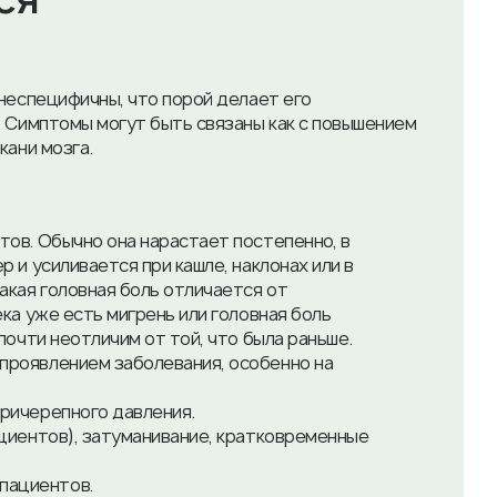
 неспецифичны, что порой делает его
. Симптомы могут быть связаны как с повышением
кани мозга.
тов. Обычно она нарастает постепенно, в
р и усиливается при кашле, наклонах или в
акая головная боль отличается от
ека уже есть мигрень или головная боль
 почти неотличим от той, что была раньше.
проявлением заболевания, особенно на
тричерепного давления.
ациентов), затуманивание, кратковременные
пациентов.