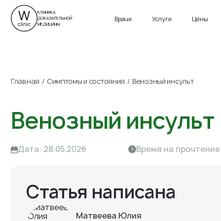
г. Санкт-Петербург
ул. Савушкина, д. 24
Приморский пр., д. 13
КЛИНИКА
Врачи
Услуги
Цены
ДОКАЗАТЕЛЬНОЙ
Пн-Вс 9:00 – 21:00
Пн-Вс 9:00 – 21:00
МЕДИЦИНЫ
Главная
Симптомы и состояния
Венозный инсульт
Венозный инсульт
Дата: 28.05.2026
Время на прочтение:
Статья написана
Матвеева Юлия