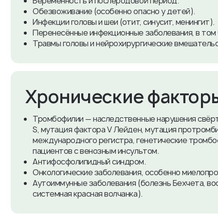
Беременность и послеродовой период.
Обезвоживание (особенно опасно у детей).
Инфекции головы и шеи (отит, синусит, менингит).
Перенесённые инфекционные заболевания, в том 
Травмы головы и нейрохирургические вмешательс
​Хронические факторы
Тромбофилии — наследственные нарушения свёрт
S, мутация фактора V Лейден, мутация протромбин
международного регистра, генетические тромбо
пациентов с венозным инсультом.
Антифосфолипидный синдром.
Онкологические заболевания, особенно миелопр
Аутоиммунные заболевания (болезнь Бехчета, во
системная красная волчанка).