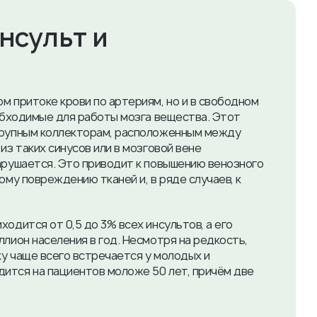
нсульт и
м притоке крови по артериям, но и в свободном
еобходимые для работы мозга вещества. Этот
 крупным коллекторам, расположенным между
из таких синусов или в мозговой вене
нарушается. Это приводит к повышению венозного
ому повреждению тканей и, в ряде случаев, к
одится от 0,5 до 3% всех инсультов, а его
ллион населения в год. Несмотря на редкость,
у чаще всего встречается у молодых и
ится на пациентов моложе 50 лет, причём две