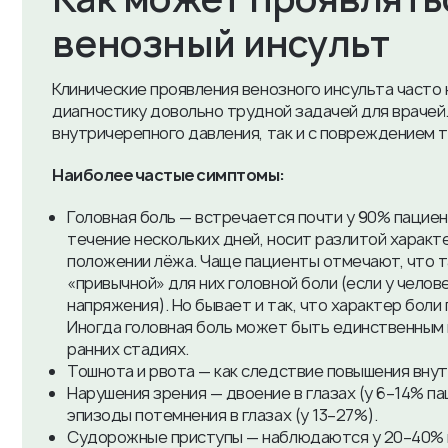
венозный инсульт
Клинические проявления венозного инсульта часто
диагностику довольно трудной задачей для врачей
внутричерепного давления, так и с повреждением т
Наиболее частые симптомы:
Головная боль — встречается почти у 90% пациен
течение нескольких дней, носит разлитой характе
положении лёжа. Чаще пациенты отмечают, что т
«привычной» для них головной боли (если у челов
напряжения). Но бывает и так, что характер боли
Иногда головная боль может быть единственным 
ранних стадиях.
Тошнота и рвота — как следствие повышения вну
Нарушения зрения — двоение в глазах (у 6–14% п
эпизоды потемнения в глазах (у 13–27%).
Судорожные приступы — наблюдаются у 20–40% 