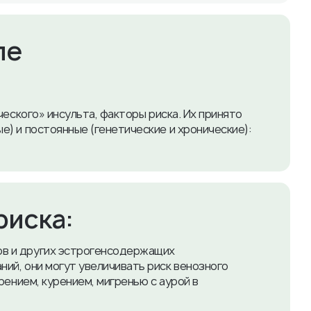
пе
ческого» инсульта, факторы риска. Их принято
) и постоянные (генетические и хронические):
риска:
ов и других эстрогенсодержащих
ий, они могут увеличивать риск венозного
рением, курением, мигренью с аурой в