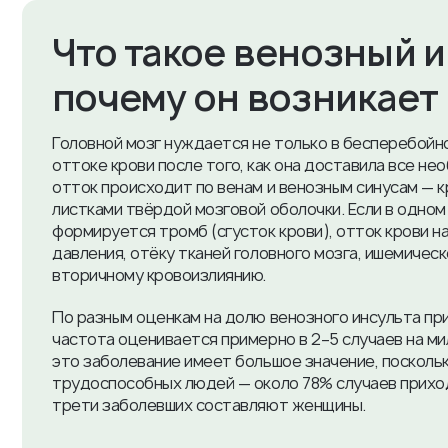
Что такое венозный и
почему он возникает
Головной мозг нуждается не только в бесперебойно
оттоке крови после того, как она доставила все н
отток происходит по венам и венозным синусам —
листками твёрдой мозговой оболочки. Если в одном 
формируется тромб (сгусток крови), отток крови 
давления, отёку тканей головного мозга, ишемическ
вторичному кровоизлиянию.
По разным оценкам на долю венозного инсульта прих
частота оценивается примерно в 2–5 случаев на ми
это заболевание имеет большое значение, поскольк
трудоспособных людей — около 78% случаев приход
трети заболевших составляют женщины.