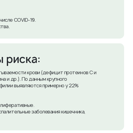
числе COVID-19.
тва.
 риска:
ываемости крови (дефицит протеинов C и
а и др.). По данным крупного
филии выявляются примерно у 22%
олиферативные.
спалительные заболевания кишечника,