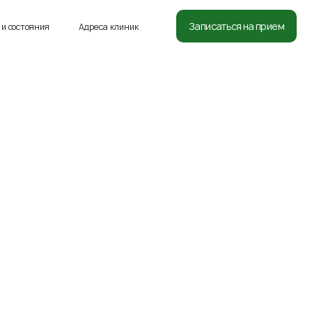
8 (812) 332-54-05
Записаться на прием
и состояния
Адреса клиник