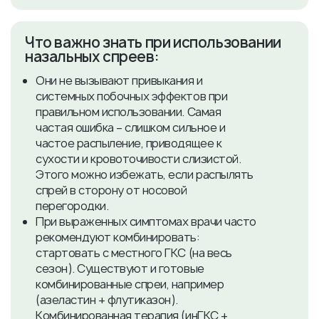
Что важно знать при использовании
назальных спреев:
Они не вызывают привыкания и
системных побочных эффектов при
правильном использовании. Самая
частая ошибка – слишком сильное и
частое распыление, приводящее к
сухости и кровоточивости слизистой.
Этого можно избежать, если распылять
спрей в сторону от носовой
перегородки.
При выраженных симптомах врачи часто
рекомендуют комбинировать:
стартовать с местного ГКС (на весь
сезон). Существуют и готовые
комбинированные спреи, например
(азеластин + флутиказон).
Комбинированная терапия (инГКС +