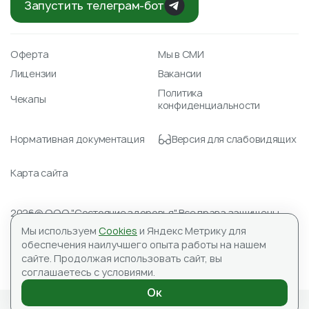
Запустить телеграм-бот
Оферта
Мы в СМИ
Лицензии
Вакансии
Политика
Чекапы
конфиденциальности
Нормативная документация
Версия для слабовидящих
Карта сайта
2026© ООО "Состояние здоровья" Все права защищены.
Лицензия № Л041-01148-78/00351488 от 23.04.2021
Мы используем
Cookies
и Яндекс Метрику для
ИНН 7804590151, ОГРН 1177847059345
обеспечения наилучшего опыта работы на нашем
Адрес для корреспонденции: 197183, ООО «Состояние
сайте.
Продолжая использовать сайт, вы
здоровья», а/я №10
соглашаетесь с условиями.
ИМЕЮТСЯ ПРОТИВОПОКАЗАНИЯ, НЕОБХОДИМА
КОНСУЛЬТАЦИЯ СПЕЦИАЛИСТА
Ок