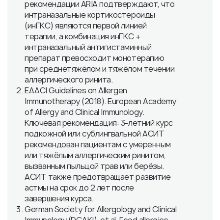
рекомендации ARIA подтверждают, что
интраназальные кортикостероиды
(инГКС) являются первой линией
терапии, а комбинация инГКС +
интраназальный антигистаминный
препарат превосходит монотерапию
при среднетяжёлом и тяжёлом течении
аллергического ринита.
EAACI Guidelines on Allergen
Immunotherapy (2018). European Academy
of Allergy and Clinical Immunology.
Ключевая рекомендация: 3-летний курс
подкожной или сублингвальной АСИТ
рекомендован пациентам с умеренным
или тяжёлым аллергическим ринитом,
вызванным пыльцой трав или берёзы.
АСИТ также предотвращает развитие
астмы на срок до 2 лет после
завершения курса.
German Society for Allergology and Clinical