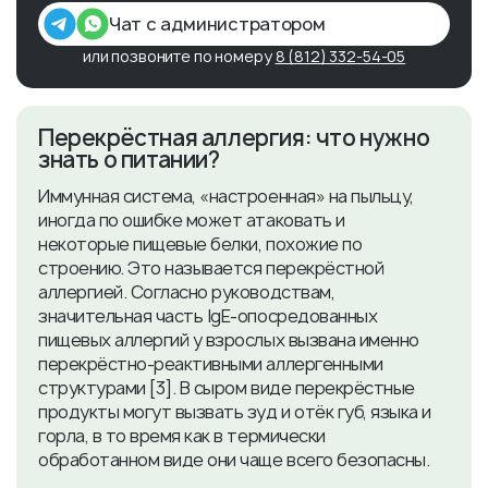
Чат с администратором
или позвоните по номеру
8 (812) 332-54-05
Перекрёстная аллергия: что нужно
знать о питании?
Иммунная система, «настроенная» на пыльцу,
иногда по ошибке может атаковать и
некоторые пищевые белки, похожие по
строению. Это называется перекрёстной
аллергией. Согласно руководствам,
значительная часть IgE-опосредованных
пищевых аллергий у взрослых вызвана именно
перекрёстно-реактивными аллергенными
структурами [3]. В сыром виде перекрёстные
продукты могут вызвать зуд и отёк губ, языка и
горла, в то время как в термически
обработанном виде они чаще всего безопасны.