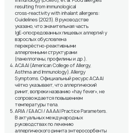
Immunology (DGAKI), et al. Food allergies
resulting from immunological
cross‑reactivity with inhalant allergens:
Guidelines (2023). В руководстве
указано, что значительная часть
IgE‑опосредованных пищевых аллергий у
взрослых обусловлена
перекрёстно‑реактивными
аллергенными структурами
(панеллогены, профилины и др.).
ACAAI (American College of Allergy,
Asthma and Immunology). Allergy
Symptoms. Официальный ресурс ACAAI
чётко указывает, что аллергический
ринит, вопреки названию «hay fever», не
сопровождается повышением
температуры тела.
ARIA / EAACI / AAAAI Practice Parameters.
В актуальных международных
руководствах по лечению
аллергического ринита энтеросорбенты