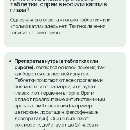
таблетки, спреи в нос или капли в
глаза?
Однозначного ответа «только таблетки» или
«только капли» здесь нет. Тактика лечения
зависит от симптомов:
Препараты внутрь (в таблетках или
сиропе):
являются основой лечения, так
как борются с аллергией изнутри.
Таблетки помогают от всех проявлений
поллиноза: и от насморка, и от зуда в
глазах, и от першения в горле. Врачи
отдают предпочтение антигистаминным
препаратам II поколения (например,
цетиризин, лоратадин, фексофенадин,
дезлоратадин). Они не вызывают
сонливости, действуют до 24 часов и