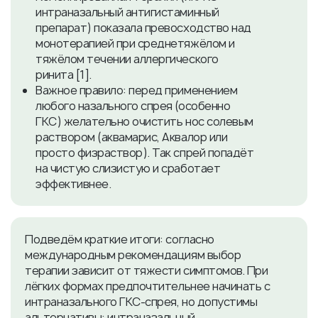
интраназальный антигистаминный
препарат) показала превосходство над
монотерапией при среднетяжёлом и
тяжёлом течении аллергического
ринита [1].
Важное правило: перед применением
любого назального спрея (особенно
ГКС) желательно очистить нос солевым
раствором (аквамарис, Аквалор или
просто физраствор). Так спрей попадёт
на чистую слизистую и сработает
эффективнее.
Подведём краткие итоги: согласно
международным рекомендациям выбор
терапии зависит от тяжести симптомов. При
лёгких формах предпочтительнее начинать с
интраназального ГКС-спрея, но допустимы
альтернативы: интраназальный