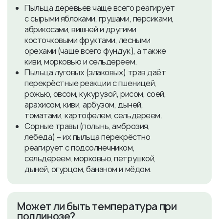
Пыльца деревьев чаще всего реагирует
с сырыми яблоками, грушами, персиками,
абрикосами, вишней и другими
косточковыми фруктами, лесными
орехами (чаще всего фундук), а также
киви, морковью и сельдереем.
Пыльца луговых (злаковых) трав даёт
перекрёстные реакции с пшеницей,
рожью, овсом, кукурузой, рисом, соей,
арахисом, киви, арбузом, дыней,
томатами, картофелем, сельдереем.
Сорные травы (полынь, амброзия,
лебеда) – их пыльца перекрёстно
реагирует с подсолнечником,
сельдереем, морковью, петрушкой,
дыней, огурцом, бананом и мёдом.
​Может ли быть температура при
поллинозе?