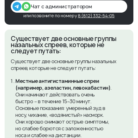
Чат с администратором
или позвоните по номеру
8 (812) 332-54-05
Существует две основные группы
назальных спреев, которые не
следует путать:
Существует две основные группы назальных
спреев, которые не следует путать:
Местные антигистаминные спреи
(например, азеластин, левокабастин)
.
Они начинают действовать очень
быстро – в течение 15–30 минут.
Основные показания: умеренный зуд в
носу, чихание, «водянистый» насморк.
Они хорошо снимают острые симптомы,
но слабее борются с заложенностью
носа и слабее на дистанции.