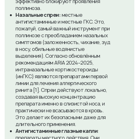
эффективно блокируют проявления
поллиноза.
Назальные спреи:
местные
антигистаминные и местные ГКС. Это,
пожалуй, самый важный инструмент при
поллинозе с преобладанием назальных
симптомов (заложенность, чихание, зуд
в носу, обильные водянистые
выделения). Согласно обновлённым
рекомендациям ARIA 2024–2025,
интраназальные кортикостероиды
(инГКС) являются препаратами первой
линии для лечения аллергического
ринита [1]. Спреи действуют локально,
создавая высокую концентрацию
препарата именно в слизистой носа, и
практически не всасываются в кровь.
Это делает их безопасными даже для
длительного применения.
Антигистаминные глазные капли
:
препараты местного действия. Они