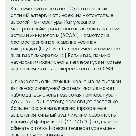
Классический ответ: нет. Одно из главных
отличий аллергии от инфекции – отсутствие
высокой температуры. Как указано в
материалах Американского колледжа аллергии,
астмы и иммунологии (ACAAI), несмотря на
распространённое название «сенная
лихорадка» (hay fever), аллергический ринит не
вызывает лихорадки [4]. Если у вас, помимо
насморка и чихания, есть температура и густые
выделения из носа – скорее всего, это ОРВИ.
Однако есть один важный нюанс: из-за высокой
активности иммунной системы иногда может
наблюдаться очень невысокая температура –
до 37–37,5 °C. Поэтому, если общее состояние
больше похоже на аллергию (прозрачные
выделения, сильный зуд, чихание, сезонность),
лёгкий субфебрилитет (37–37,5 °C) не должен
сбивать с толку. Но если температура выше –
ищите другую причину.