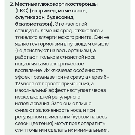
Местные глюкокортикостероиды
(ГКС) (например, мометазон,
флутиказон, будесонид,
беклометазон)
. Это «золотой
стандарт» лечения среднетяжелого и
тяжелого аллергического ринита. Они не
являются гормонами в пугающем смысле
(не действуют на весь организм), а
работают только в слизистой носа,
подавляя само аллергическое
воспаление. Их ключевая особенность:
эффект развивается не сразу, а через 6–
12 часов от первого применения, а
максимальный эффект наступает через
несколько дней регулярного
использования. Зато они отлично
снимают заложенность носа, и при
регулярном применении (курсом на весь
сезон цветения) могут предотвратить
симптомы или сделать их минимальными.