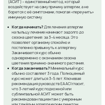
(АСИТ) – единственный метод, который
воздействует на саму причину аллергии, а не
борется с её симптомами, помогая «переучить»
иммунную систему.
Когда начинать?
Для лечения аллергии
на пыльцу лечение начинают задолго до
сезона цветения: за 3–4 месяца. Это
позволяет организму спокойно и
постепенно привыкнуть к аллергену.
Заканчивается курс обычно
одновременно с окончанием сезона
цветения причинно-значимого растения.
Когда заканчивать?
Минимальный курс
обычно составляет 3 года. Полноценный
курс может длиться 3–5 лет. Ключевая
рекомендация руководств EAACI гласит,
что 3-летний курс подкожной или
сублингвальной АСИТ может быть
рекомендован пациентам с умеренным
или тяжёлым аллергическим ринитом,